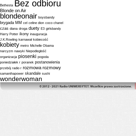
Bez odbioru
Bethesta
Blonde on Air
blondeonair
boysbandy
brygada MM
cel
celine dion
coco chanel
duety
czas
diana
droga
E3
girlsbandy
ikony
Harry Potter
inauguracja
J.K.Rowling
karnawał
kobiecość
kobiety
metro
Michelle Obama
narcyzm
nawyki
Niepodległość
piosenki
organizacja
pogoda
postanowienia
poniedziałek r
poranek
rozmowa
rozmowy
przebój
radio r
skandale
samanthapower
sushi
wonderwoman
© 2012 - 2021 Radio UNIWERSYTET. Wszelkie prawa zastrzeżone.