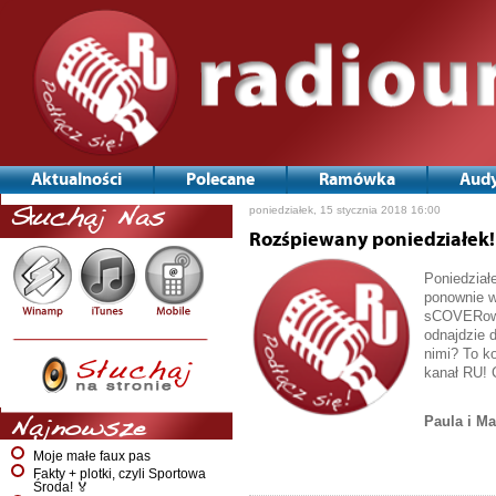
Aktualności
Polecane
Ramówka
Audy
poniedziałek, 15 stycznia 2018 16:00
Słuchaj Nas
Rozśpiewany poniedziałek!
Poniedział
ponownie w 
sCOVERować
odnajdzie 
nimi? To ko
kanał RU! 
Paula i Ma
Najnowsze
Moje małe faux pas
Fakty + plotki, czyli Sportowa
Środa! 🏅