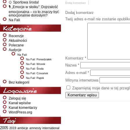
🥎 Sportowa środa!
Dodaj komentarz
🎙️ „Emocje w słoiku”: Dojrzałość
emocjonalna – co to znaczy być
Dodaj komentarz
emocjonalnie dorosłym?
Twój adres e-mail nie zostanie opubli
Na Fali
Kategorie
Recenzje
Aktualności
Polecane
Audycje
Na Fali
Komentarz
*
Na Fali: Poniedziałek
Na Fali: Wtorek
Nazwa
*
Na Fali: Środa
Adres e-mail
*
Na Fali: Czwartek
Na Fali: Piątek
Witryna internetowa
Bez kategorii
Zapamiętaj moje dane w tej przeg
Logowanie
Zaloguj się
Kanał wpisów
Kanał komentarzy
WordPress.org
Tagi
2005
2019
ambicje
amnesty international