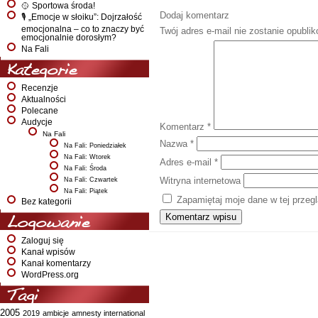
🥎 Sportowa środa!
Dodaj komentarz
🎙️ „Emocje w słoiku”: Dojrzałość
emocjonalna – co to znaczy być
Twój adres e-mail nie zostanie opubli
emocjonalnie dorosłym?
Na Fali
Kategorie
Recenzje
Aktualności
Polecane
Audycje
Komentarz
*
Na Fali
Nazwa
*
Na Fali: Poniedziałek
Na Fali: Wtorek
Adres e-mail
*
Na Fali: Środa
Witryna internetowa
Na Fali: Czwartek
Na Fali: Piątek
Zapamiętaj moje dane w tej przeg
Bez kategorii
Logowanie
Zaloguj się
Kanał wpisów
Kanał komentarzy
WordPress.org
Tagi
2005
2019
ambicje
amnesty international