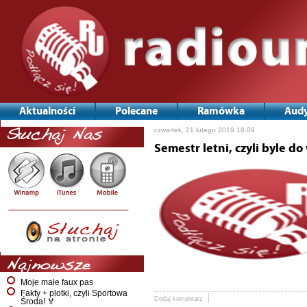
Aktualności
Polecane
Ramówka
Audy
czwartek, 21 lutego 2019 18:09
Słuchaj Nas
Semestr letni, czyli byle d
Najnowsze
Moje małe faux pas
Fakty + plotki, czyli Sportowa
Dodaj komentarz
Środa! 🏅