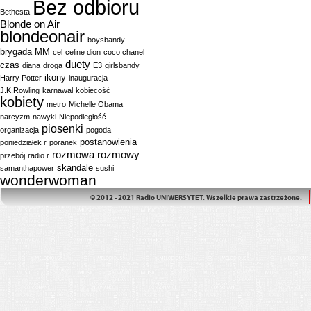
Bez odbioru
Bethesta
Blonde on Air
blondeonair
boysbandy
brygada MM
cel
celine dion
coco chanel
duety
czas
diana
droga
E3
girlsbandy
ikony
Harry Potter
inauguracja
J.K.Rowling
karnawał
kobiecość
kobiety
metro
Michelle Obama
narcyzm
nawyki
Niepodległość
piosenki
organizacja
pogoda
postanowienia
poniedziałek r
poranek
rozmowa
rozmowy
przebój
radio r
skandale
samanthapower
sushi
wonderwoman
© 2012 - 2021 Radio UNIWERSYTET. Wszelkie prawa zastrzeżone.