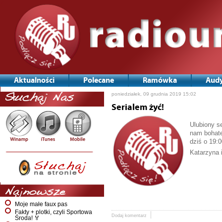
Aktualności
Polecane
Ramówka
Audy
poniedziałek, 09 grudnia 2019 15:02
Słuchaj Nas
Serialem żyć!
Ulubiony se
nam bohate
dziś o 19:
Katarzyna 
Najnowsze
Moje małe faux pas
Fakty + plotki, czyli Sportowa
Dodaj komentarz
Środa! 🏅