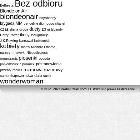
Bez odbioru
Bethesta
Blonde on Air
blondeonair
boysbandy
brygada MM
cel
celine dion
coco chanel
duety
czas
diana
droga
E3
girlsbandy
ikony
Harry Potter
inauguracja
J.K.Rowling
karnawał
kobiecość
kobiety
metro
Michelle Obama
narcyzm
nawyki
Niepodległość
piosenki
organizacja
pogoda
postanowienia
poniedziałek r
poranek
rozmowa
rozmowy
przebój
radio r
skandale
samanthapower
sushi
wonderwoman
© 2012 - 2021 Radio UNIWERSYTET. Wszelkie prawa zastrzeżone.