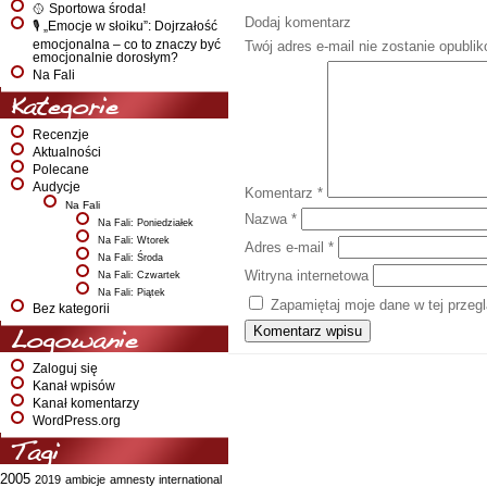
🥎 Sportowa środa!
Dodaj komentarz
🎙️ „Emocje w słoiku”: Dojrzałość
emocjonalna – co to znaczy być
Twój adres e-mail nie zostanie opubli
emocjonalnie dorosłym?
Na Fali
Kategorie
Recenzje
Aktualności
Polecane
Audycje
Komentarz
*
Na Fali
Nazwa
*
Na Fali: Poniedziałek
Na Fali: Wtorek
Adres e-mail
*
Na Fali: Środa
Witryna internetowa
Na Fali: Czwartek
Na Fali: Piątek
Zapamiętaj moje dane w tej przeg
Bez kategorii
Logowanie
Zaloguj się
Kanał wpisów
Kanał komentarzy
WordPress.org
Tagi
2005
2019
ambicje
amnesty international