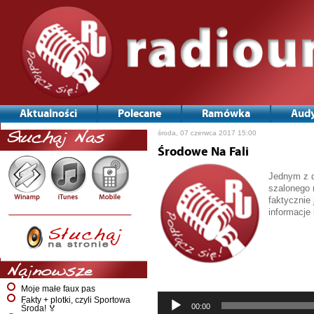
Aktualności
Polecane
Ramówka
Audy
środa, 07 czerwca 2017 15:00
Słuchaj Nas
Środowe Na Fali
Jednym z d
szalonego n
faktycznie
informacje 
Odtwarzac
plików
dźwiękowy
Najnowsze
Moje małe faux pas
Fakty + plotki, czyli Sportowa
00:00
Środa! 🏅