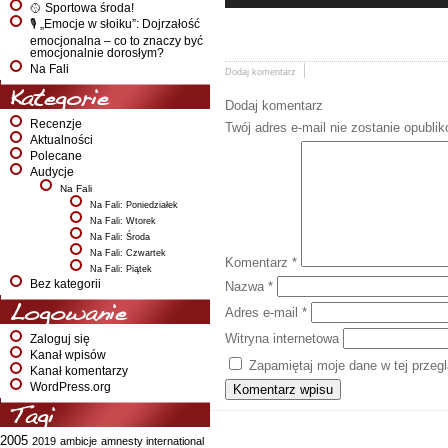
🥎 Sportowa środa!
🎙️ „Emocje w słoiku”: Dojrzałość
emocjonalna – co to znaczy być
emocjonalnie dorosłym?
Na Fali
Dodaj komentarz
Kategorie
Dodaj komentarz
Recenzje
Twój adres e-mail nie zostanie opubli
Aktualności
Polecane
Audycje
Na Fali
Na Fali: Poniedziałek
Na Fali: Wtorek
Na Fali: Środa
Na Fali: Czwartek
Komentarz
*
Na Fali: Piątek
Bez kategorii
Nazwa
*
Logowanie
Adres e-mail
*
Witryna internetowa
Zaloguj się
Kanał wpisów
Zapamiętaj moje dane w tej przeg
Kanał komentarzy
WordPress.org
Tagi
2005
2019
ambicje
amnesty international