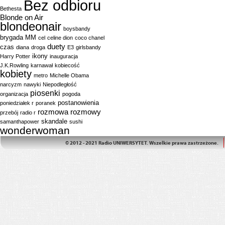
Bez odbioru
Bethesta
Blonde on Air
blondeonair
boysbandy
brygada MM
cel
celine dion
coco chanel
duety
czas
diana
droga
E3
girlsbandy
ikony
Harry Potter
inauguracja
J.K.Rowling
karnawał
kobiecość
kobiety
metro
Michelle Obama
narcyzm
nawyki
Niepodległość
piosenki
organizacja
pogoda
postanowienia
poniedziałek r
poranek
rozmowa
rozmowy
przebój
radio r
skandale
samanthapower
sushi
wonderwoman
© 2012 - 2021 Radio UNIWERSYTET. Wszelkie prawa zastrzeżone.