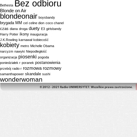
Bez odbioru
Bethesta
Blonde on Air
blondeonair
boysbandy
brygada MM
cel
celine dion
coco chanel
duety
czas
diana
droga
E3
girlsbandy
ikony
Harry Potter
inauguracja
J.K.Rowling
karnawał
kobiecość
kobiety
metro
Michelle Obama
narcyzm
nawyki
Niepodległość
piosenki
organizacja
pogoda
postanowienia
poniedziałek r
poranek
rozmowa
rozmowy
przebój
radio r
skandale
samanthapower
sushi
wonderwoman
© 2012 - 2021 Radio UNIWERSYTET. Wszelkie prawa zastrzeżone.