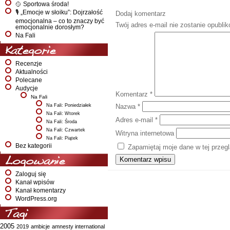
🥎 Sportowa środa!
🎙️ „Emocje w słoiku”: Dojrzałość
Dodaj komentarz
emocjonalna – co to znaczy być
Twój adres e-mail nie zostanie opubli
emocjonalnie dorosłym?
Na Fali
Kategorie
Recenzje
Aktualności
Polecane
Audycje
Komentarz
*
Na Fali
Na Fali: Poniedziałek
Nazwa
*
Na Fali: Wtorek
Adres e-mail
*
Na Fali: Środa
Na Fali: Czwartek
Witryna internetowa
Na Fali: Piątek
Bez kategorii
Zapamiętaj moje dane w tej przeg
Logowanie
Zaloguj się
Kanał wpisów
Kanał komentarzy
WordPress.org
Tagi
2005
2019
ambicje
amnesty international