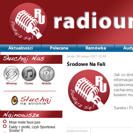
Aktualności
Polecane
Ramówka
Audy
środa, 08 lutego 2017 15:00
Słuchaj Nas
Środowe Na Fali
Jak co dzi
informacja
wydarzenia
zachęcamy 
bowiem muz
Sandra i P
Najnowsze
Moje małe faux pas
Fakty + plotki, czyli Sportowa
Środa! 🏅
Dodaj komentarz