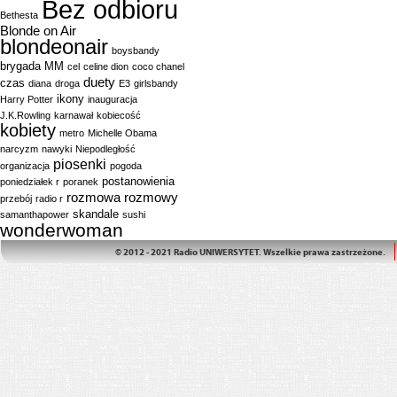
Bez odbioru
Bethesta
Blonde on Air
blondeonair
boysbandy
brygada MM
cel
celine dion
coco chanel
duety
czas
diana
droga
E3
girlsbandy
ikony
Harry Potter
inauguracja
J.K.Rowling
karnawał
kobiecość
kobiety
metro
Michelle Obama
narcyzm
nawyki
Niepodległość
piosenki
organizacja
pogoda
postanowienia
poniedziałek r
poranek
rozmowa
rozmowy
przebój
radio r
skandale
samanthapower
sushi
wonderwoman
© 2012 - 2021 Radio UNIWERSYTET. Wszelkie prawa zastrzeżone.