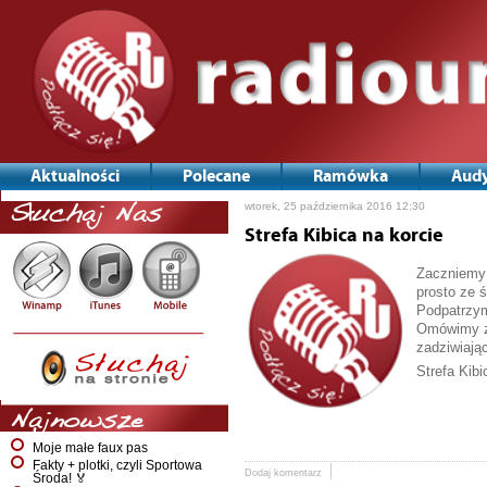
Aktualności
Polecane
Ramówka
Audy
wtorek, 25 października 2016 12:30
Słuchaj Nas
Strefa Kibica na korcie
Zaczniemy 
prosto ze 
Podpatrzym
Omówimy zm
zadziwiając
Strefa Kib
Najnowsze
Moje małe faux pas
Fakty + plotki, czyli Sportowa
Dodaj komentarz
Środa! 🏅