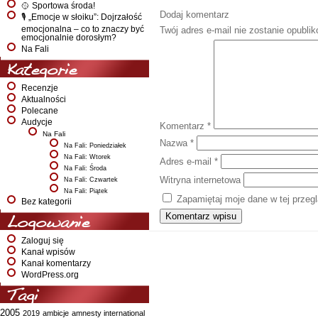
🥎 Sportowa środa!
Dodaj komentarz
🎙️ „Emocje w słoiku”: Dojrzałość
emocjonalna – co to znaczy być
Twój adres e-mail nie zostanie opubli
emocjonalnie dorosłym?
Na Fali
Kategorie
Recenzje
Aktualności
Polecane
Audycje
Komentarz
*
Na Fali
Nazwa
*
Na Fali: Poniedziałek
Na Fali: Wtorek
Adres e-mail
*
Na Fali: Środa
Witryna internetowa
Na Fali: Czwartek
Na Fali: Piątek
Zapamiętaj moje dane w tej przeg
Bez kategorii
Logowanie
Zaloguj się
Kanał wpisów
Kanał komentarzy
WordPress.org
Tagi
2005
2019
ambicje
amnesty international