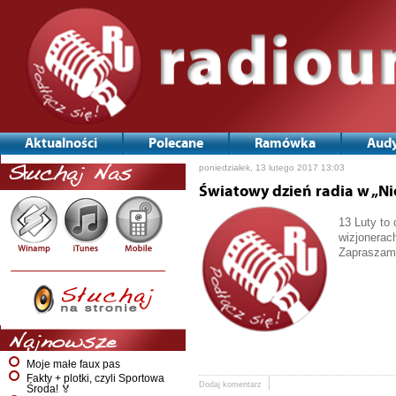
Aktualności
Polecane
Ramówka
Audy
poniedziałek, 13 lutego 2017 13:03
Słuchaj Nas
Światowy dzień radia w „Ni
13 Luty to 
wizjonerach
Zapraszamy
Najnowsze
Moje małe faux pas
Fakty + plotki, czyli Sportowa
Dodaj komentarz
Środa! 🏅