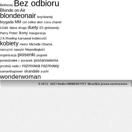
Bez odbioru
Bethesta
Blonde on Air
blondeonair
boysbandy
brygada MM
cel
celine dion
coco chanel
duety
czas
diana
droga
E3
girlsbandy
ikony
Harry Potter
inauguracja
J.K.Rowling
karnawał
kobiecość
kobiety
metro
Michelle Obama
narcyzm
nawyki
Niepodległość
piosenki
organizacja
pogoda
postanowienia
poniedziałek r
poranek
rozmowa
rozmowy
przebój
radio r
skandale
samanthapower
sushi
wonderwoman
© 2012 - 2021 Radio UNIWERSYTET. Wszelkie prawa zastrzeżone.