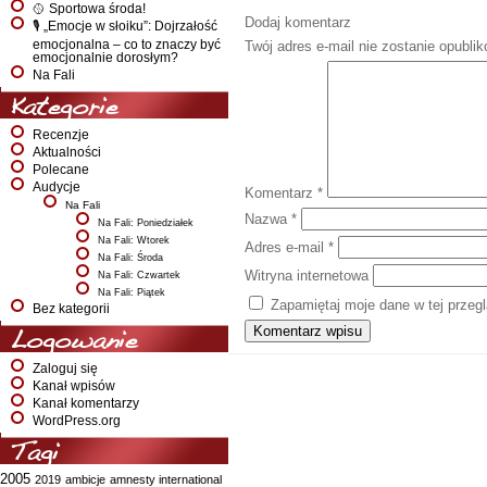
🥎 Sportowa środa!
Dodaj komentarz
🎙️ „Emocje w słoiku”: Dojrzałość
emocjonalna – co to znaczy być
Twój adres e-mail nie zostanie opubli
emocjonalnie dorosłym?
Na Fali
Kategorie
Recenzje
Aktualności
Polecane
Audycje
Komentarz
*
Na Fali
Nazwa
*
Na Fali: Poniedziałek
Na Fali: Wtorek
Adres e-mail
*
Na Fali: Środa
Witryna internetowa
Na Fali: Czwartek
Na Fali: Piątek
Zapamiętaj moje dane w tej przeg
Bez kategorii
Logowanie
Zaloguj się
Kanał wpisów
Kanał komentarzy
WordPress.org
Tagi
2005
2019
ambicje
amnesty international