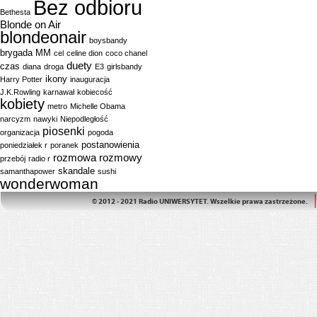
Bez odbioru
Bethesta
Blonde on Air
blondeonair
boysbandy
brygada MM
cel
celine dion
coco chanel
duety
czas
diana
droga
E3
girlsbandy
ikony
Harry Potter
inauguracja
J.K.Rowling
karnawał
kobiecość
kobiety
metro
Michelle Obama
narcyzm
nawyki
Niepodległość
piosenki
organizacja
pogoda
postanowienia
poniedziałek r
poranek
rozmowa
rozmowy
przebój
radio r
skandale
samanthapower
sushi
wonderwoman
© 2012 - 2021 Radio UNIWERSYTET. Wszelkie prawa zastrzeżone.