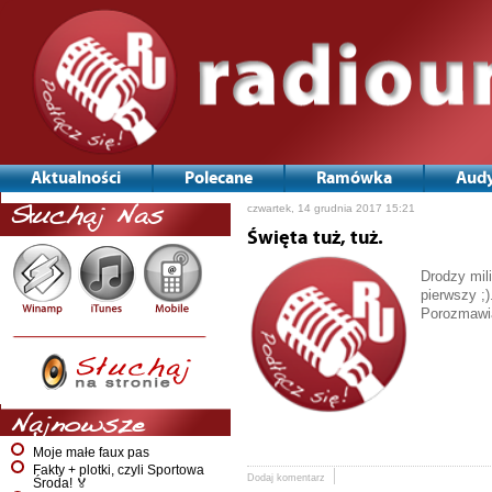
Aktualności
Polecane
Ramówka
Audy
czwartek, 14 grudnia 2017 15:21
Słuchaj Nas
Święta tuż, tuż.
Drodzy mil
pierwszy ;)
Porozmawia
Najnowsze
Moje małe faux pas
Fakty + plotki, czyli Sportowa
Dodaj komentarz
Środa! 🏅