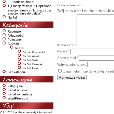
🥎 Sportowa środa!
Dodaj komentarz
🎙️ „Emocje w słoiku”: Dojrzałość
emocjonalna – co to znaczy być
Twój adres e-mail nie zostanie opubli
emocjonalnie dorosłym?
Na Fali
Kategorie
Recenzje
Aktualności
Polecane
Audycje
Komentarz
*
Na Fali
Nazwa
*
Na Fali: Poniedziałek
Na Fali: Wtorek
Adres e-mail
*
Na Fali: Środa
Witryna internetowa
Na Fali: Czwartek
Na Fali: Piątek
Zapamiętaj moje dane w tej przeg
Bez kategorii
Logowanie
Zaloguj się
Kanał wpisów
Kanał komentarzy
WordPress.org
Tagi
2005
2019
ambicje
amnesty international