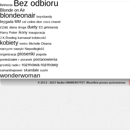
Bez odbioru
Bethesta
Blonde on Air
blondeonair
boysbandy
brygada MM
cel
celine dion
coco chanel
duety
czas
diana
droga
E3
girlsbandy
ikony
Harry Potter
inauguracja
J.K.Rowling
karnawał
kobiecość
kobiety
metro
Michelle Obama
narcyzm
nawyki
Niepodległość
piosenki
organizacja
pogoda
postanowienia
poniedziałek r
poranek
rozmowa
rozmowy
przebój
radio r
skandale
samanthapower
sushi
wonderwoman
© 2012 - 2021 Radio UNIWERSYTET. Wszelkie prawa zastrzeżone.