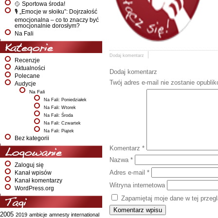
🥎 Sportowa środa!
🎙️ „Emocje w słoiku”: Dojrzałość
emocjonalna – co to znaczy być
emocjonalnie dorosłym?
Na Fali
Kategorie
Dodaj komentarz
Recenzje
Aktualności
Dodaj komentarz
Polecane
Twój adres e-mail nie zostanie opubli
Audycje
Na Fali
Na Fali: Poniedziałek
Na Fali: Wtorek
Na Fali: Środa
Na Fali: Czwartek
Na Fali: Piątek
Bez kategorii
Komentarz
*
Logowanie
Nazwa
*
Zaloguj się
Adres e-mail
*
Kanał wpisów
Kanał komentarzy
Witryna internetowa
WordPress.org
Zapamiętaj moje dane w tej przeg
Tagi
2005
2019
ambicje
amnesty international