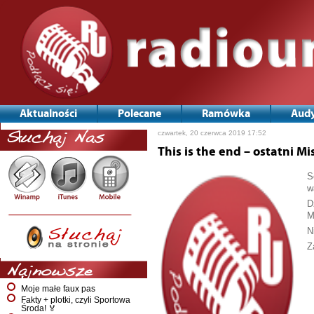
Aktualności
Polecane
Ramówka
Audy
czwartek, 20 czerwca 2019 17:52
Słuchaj Nas
This is the end – ostatni M
S
w
D
M
N
Z
Najnowsze
Moje małe faux pas
Fakty + plotki, czyli Sportowa
Środa! 🏅