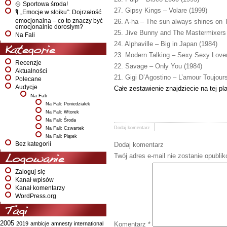
🥎 Sportowa środa!
27. Gipsy Kings – Volare (1999)
🎙️ „Emocje w słoiku”: Dojrzałość
emocjonalna – co to znaczy być
26. A-ha – The sun always shines on 
emocjonalnie dorosłym?
25. Jive Bunny and The Mastermixers 
Na Fali
24. Alphaville – Big in Japan (1984)
Kategorie
23. Modern Talking – Sexy Sexy Lover
Recenzje
22. Savage – Only You (1984)
Aktualności
21. Gigi D’Agostino – L’amour Toujour
Polecane
Audycje
Całe zestawienie znajdziecie na tej pl
Na Fali
Na Fali: Poniedziałek
Na Fali: Wtorek
Na Fali: Środa
Dodaj komentarz
Na Fali: Czwartek
Na Fali: Piątek
Bez kategorii
Dodaj komentarz
Twój adres e-mail nie zostanie opubli
Logowanie
Zaloguj się
Kanał wpisów
Kanał komentarzy
WordPress.org
Tagi
2005
2019
ambicje
amnesty international
Komentarz
*