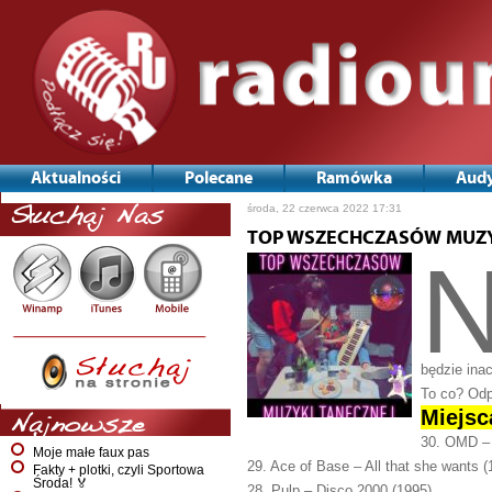
Aktualności
Polecane
Ramówka
Audy
środa, 22 czerwca 2022 17:31
Słuchaj Nas
TOP WSZECHCZASÓW MUZY
będzie inac
To co? Odp
Miejsc
Najnowsze
30. OMD – 
Moje małe faux pas
29. Ace of Base – All that she wants (
Fakty + plotki, czyli Sportowa
Środa! 🏅
28. Pulp – Disco 2000 (1995)