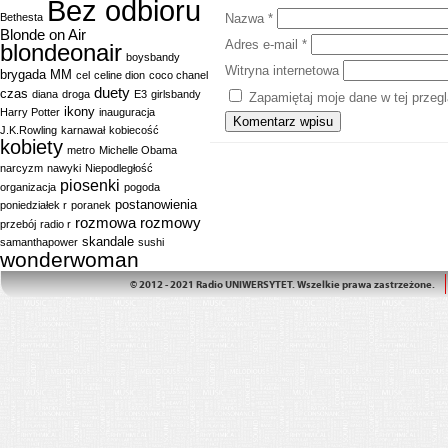
Bez odbioru
Bethesta
Nazwa
*
Blonde on Air
Adres e-mail
*
blondeonair
boysbandy
Witryna internetowa
brygada MM
cel
celine dion
coco chanel
duety
czas
diana
droga
E3
girlsbandy
Zapamiętaj moje dane w tej przeg
ikony
Harry Potter
inauguracja
J.K.Rowling
karnawał
kobiecość
kobiety
metro
Michelle Obama
narcyzm
nawyki
Niepodległość
piosenki
organizacja
pogoda
postanowienia
poniedziałek r
poranek
rozmowa
rozmowy
przebój
radio r
skandale
samanthapower
sushi
wonderwoman
© 2012 - 2021 Radio UNIWERSYTET. Wszelkie prawa zastrzeżone.