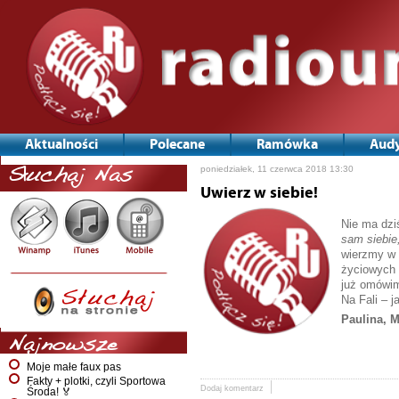
Aktualności
Polecane
Ramówka
Audy
poniedziałek, 11 czerwca 2018 13:30
Słuchaj Nas
Uwierz w siebie!
Nie ma dzi
sam siebie
wierzmy w 
życiowych s
już omówim
Na Fali – j
Paulina, M
Najnowsze
Moje małe faux pas
Fakty + plotki, czyli Sportowa
Dodaj komentarz
Środa! 🏅