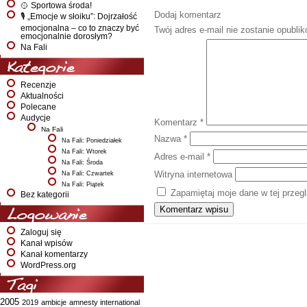
🥎 Sportowa środa!
Dodaj komentarz
🎙️ „Emocje w słoiku”: Dojrzałość
emocjonalna – co to znaczy być
Twój adres e-mail nie zostanie opubli
emocjonalnie dorosłym?
Na Fali
Kategorie
Recenzje
Aktualności
Polecane
Audycje
Komentarz
*
Na Fali
Nazwa
*
Na Fali: Poniedziałek
Na Fali: Wtorek
Adres e-mail
*
Na Fali: Środa
Witryna internetowa
Na Fali: Czwartek
Na Fali: Piątek
Zapamiętaj moje dane w tej przeg
Bez kategorii
Logowanie
Zaloguj się
Kanał wpisów
Kanał komentarzy
WordPress.org
Tagi
2005
2019
ambicje
amnesty international