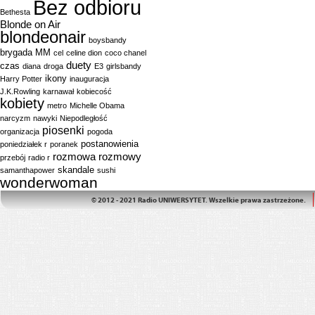
Bez odbioru
Bethesta
Blonde on Air
blondeonair
boysbandy
brygada MM
cel
celine dion
coco chanel
duety
czas
diana
droga
E3
girlsbandy
ikony
Harry Potter
inauguracja
J.K.Rowling
karnawał
kobiecość
kobiety
metro
Michelle Obama
narcyzm
nawyki
Niepodległość
piosenki
organizacja
pogoda
postanowienia
poniedziałek r
poranek
rozmowa
rozmowy
przebój
radio r
skandale
samanthapower
sushi
wonderwoman
© 2012 - 2021 Radio UNIWERSYTET. Wszelkie prawa zastrzeżone.