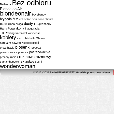
Bez odbioru
Bethesta
Blonde on Air
blondeonair
boysbandy
brygada MM
cel
celine dion
coco chanel
duety
czas
diana
droga
E3
girlsbandy
ikony
Harry Potter
inauguracja
J.K.Rowling
karnawał
kobiecość
kobiety
metro
Michelle Obama
narcyzm
nawyki
Niepodległość
piosenki
organizacja
pogoda
postanowienia
poniedziałek r
poranek
rozmowa
rozmowy
przebój
radio r
skandale
samanthapower
sushi
wonderwoman
© 2012 - 2021 Radio UNIWERSYTET. Wszelkie prawa zastrzeżone.