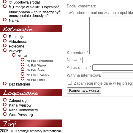
🥎 Sportowa środa!
Dodaj komentarz
🎙️ „Emocje w słoiku”: Dojrzałość
emocjonalna – co to znaczy być
Twój adres e-mail nie zostanie opubli
emocjonalnie dorosłym?
Na Fali
Kategorie
Recenzje
Aktualności
Polecane
Audycje
Komentarz
*
Na Fali
Nazwa
*
Na Fali: Poniedziałek
Na Fali: Wtorek
Adres e-mail
*
Na Fali: Środa
Witryna internetowa
Na Fali: Czwartek
Na Fali: Piątek
Zapamiętaj moje dane w tej przeg
Bez kategorii
Logowanie
Zaloguj się
Kanał wpisów
Kanał komentarzy
WordPress.org
Tagi
2005
2019
ambicje
amnesty international