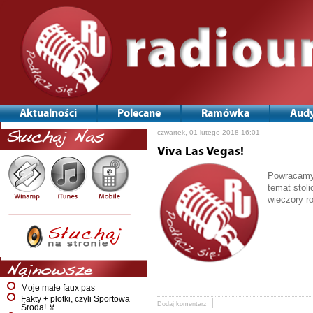
Aktualności
Polecane
Ramówka
Audy
czwartek, 01 lutego 2018 16:01
Słuchaj Nas
Viva Las Vegas!
Powracamy.
temat stol
wieczory r
Najnowsze
Moje małe faux pas
Fakty + plotki, czyli Sportowa
Dodaj komentarz
Środa! 🏅