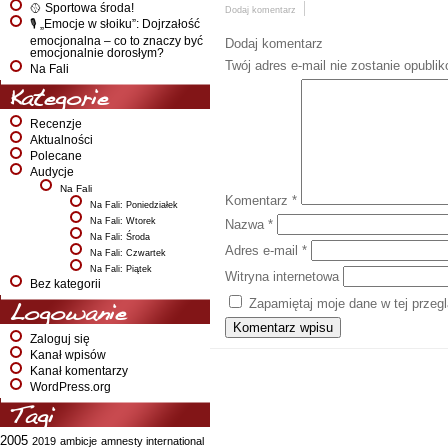
🥎 Sportowa środa!
Dodaj komentarz
🎙️ „Emocje w słoiku”: Dojrzałość
emocjonalna – co to znaczy być
Dodaj komentarz
emocjonalnie dorosłym?
Twój adres e-mail nie zostanie opubli
Na Fali
Kategorie
Recenzje
Aktualności
Polecane
Audycje
Na Fali
Komentarz
*
Na Fali: Poniedziałek
Na Fali: Wtorek
Nazwa
*
Na Fali: Środa
Adres e-mail
*
Na Fali: Czwartek
Na Fali: Piątek
Witryna internetowa
Bez kategorii
Zapamiętaj moje dane w tej przeg
Logowanie
Zaloguj się
Kanał wpisów
Kanał komentarzy
WordPress.org
Tagi
2005
2019
ambicje
amnesty international