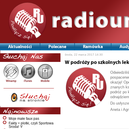
Aktualności
Polecane
Ramówka
Audy
środa, 22 marca 2017 14:30
Słuchaj Nas
W podróży po szkolnych lek
Odwiedzili
pospacerwo
okazję! Op
znanych ks
podróż po 
odnajdziem
Do usłysze
Aneta i Ag
Najnowsze
Moje małe faux pas
Fakty + plotki, czyli Sportowa
Środa! 🏅