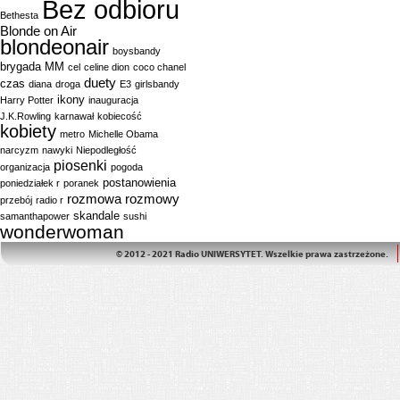
Bez odbioru
Bethesta
Blonde on Air
blondeonair
boysbandy
brygada MM
cel
celine dion
coco chanel
duety
czas
diana
droga
E3
girlsbandy
ikony
Harry Potter
inauguracja
J.K.Rowling
karnawał
kobiecość
kobiety
metro
Michelle Obama
narcyzm
nawyki
Niepodległość
piosenki
organizacja
pogoda
postanowienia
poniedziałek r
poranek
rozmowa
rozmowy
przebój
radio r
skandale
samanthapower
sushi
wonderwoman
© 2012 - 2021 Radio UNIWERSYTET. Wszelkie prawa zastrzeżone.