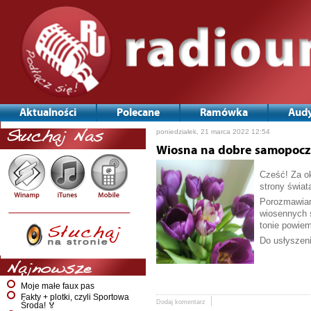
Aktualności
Polecane
Ramówka
Audy
poniedziałek, 21 marca 2022 12:54
Słuchaj Nas
Wiosna na dobre samopocz
Cześć! Za o
strony świat
Porozmawiam
wiosennych 
tonie powiem
Do usłyszeni
Najnowsze
Moje małe faux pas
Fakty + plotki, czyli Sportowa
Dodaj komentarz
Środa! 🏅