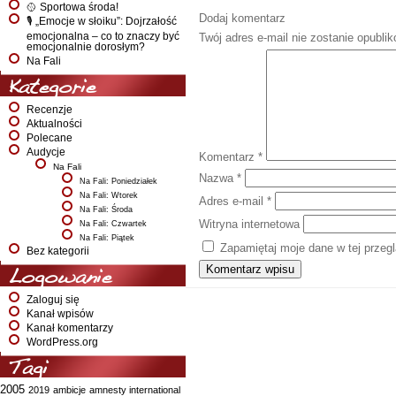
🥎 Sportowa środa!
Dodaj komentarz
🎙️ „Emocje w słoiku”: Dojrzałość
emocjonalna – co to znaczy być
Twój adres e-mail nie zostanie opubli
emocjonalnie dorosłym?
Na Fali
Kategorie
Recenzje
Aktualności
Polecane
Audycje
Komentarz
*
Na Fali
Nazwa
*
Na Fali: Poniedziałek
Na Fali: Wtorek
Adres e-mail
*
Na Fali: Środa
Witryna internetowa
Na Fali: Czwartek
Na Fali: Piątek
Zapamiętaj moje dane w tej przeg
Bez kategorii
Logowanie
Zaloguj się
Kanał wpisów
Kanał komentarzy
WordPress.org
Tagi
2005
2019
ambicje
amnesty international