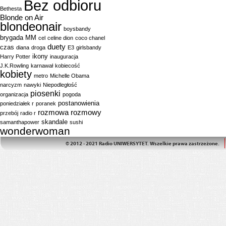
Bez odbioru
Bethesta
Blonde on Air
blondeonair
boysbandy
brygada MM
cel
celine dion
coco chanel
duety
czas
diana
droga
E3
girlsbandy
ikony
Harry Potter
inauguracja
J.K.Rowling
karnawał
kobiecość
kobiety
metro
Michelle Obama
narcyzm
nawyki
Niepodległość
piosenki
organizacja
pogoda
postanowienia
poniedziałek r
poranek
rozmowa
rozmowy
przebój
radio r
skandale
samanthapower
sushi
wonderwoman
© 2012 - 2021 Radio UNIWERSYTET. Wszelkie prawa zastrzeżone.