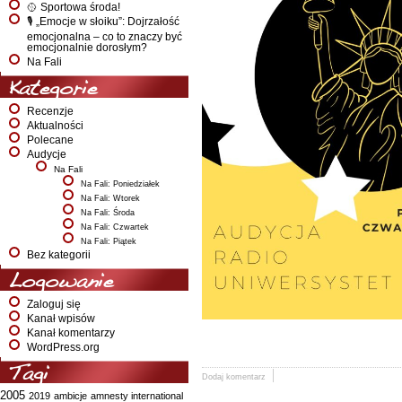
🥎 Sportowa środa!
🎙️ „Emocje w słoiku”: Dojrzałość
emocjonalna – co to znaczy być
emocjonalnie dorosłym?
Na Fali
Kategorie
Recenzje
Aktualności
Polecane
Audycje
Na Fali
Na Fali: Poniedziałek
Na Fali: Wtorek
Na Fali: Środa
Na Fali: Czwartek
Na Fali: Piątek
Bez kategorii
Logowanie
Zaloguj się
Kanał wpisów
Kanał komentarzy
WordPress.org
Tagi
Dodaj komentarz
2005
2019
ambicje
amnesty international