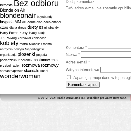
Bez odbioru
Dodaj komentarz
Bethesta
Twój adres e-mail nie zostanie opubli
Blonde on Air
blondeonair
boysbandy
brygada MM
cel
celine dion
coco chanel
duety
czas
diana
droga
E3
girlsbandy
ikony
Harry Potter
inauguracja
J.K.Rowling
karnawał
kobiecość
kobiety
metro
Michelle Obama
Komentarz
*
narcyzm
nawyki
Niepodległość
piosenki
Nazwa
*
organizacja
pogoda
postanowienia
poniedziałek r
poranek
Adres e-mail
*
rozmowa
rozmowy
przebój
radio r
Witryna internetowa
skandale
samanthapower
sushi
wonderwoman
Zapamiętaj moje dane w tej przeg
© 2012 - 2021 Radio UNIWERSYTET. Wszelkie prawa zastrzeżone.