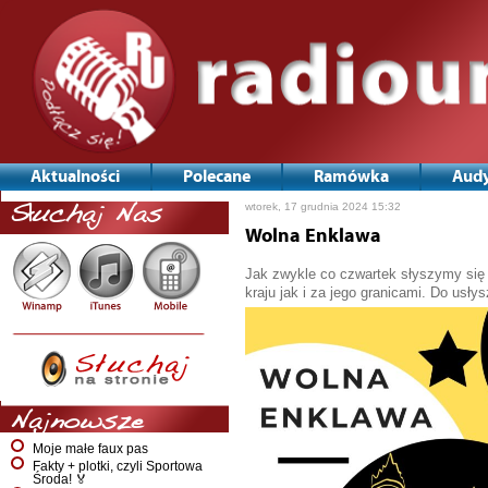
Aktualności
Polecane
Ramówka
Audy
wtorek, 17 grudnia 2024 15:32
Słuchaj Nas
Wolna Enklawa
Jak zwykle co czwartek słyszymy się
kraju jak i za jego granicami. Do usłys
Najnowsze
Moje małe faux pas
Fakty + plotki, czyli Sportowa
Środa! 🏅