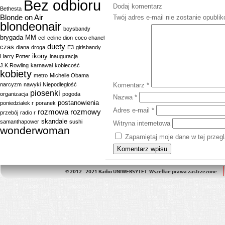
Bez odbioru
Dodaj komentarz
Bethesta
Blonde on Air
Twój adres e-mail nie zostanie opubli
blondeonair
boysbandy
brygada MM
cel
celine dion
coco chanel
duety
czas
diana
droga
E3
girlsbandy
ikony
Harry Potter
inauguracja
J.K.Rowling
karnawał
kobiecość
kobiety
metro
Michelle Obama
Komentarz
*
narcyzm
nawyki
Niepodległość
piosenki
organizacja
pogoda
Nazwa
*
postanowienia
poniedziałek r
poranek
Adres e-mail
*
rozmowa
rozmowy
przebój
radio r
skandale
samanthapower
sushi
Witryna internetowa
wonderwoman
Zapamiętaj moje dane w tej przeg
© 2012 - 2021 Radio UNIWERSYTET. Wszelkie prawa zastrzeżone.