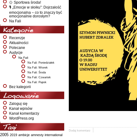
🥎 Sportowa środa!
🎙️ „Emocje w słoiku”: Dojrzałość
emocjonalna – co to znaczy być
emocjonalnie dorosłym?
Na Fali
Kategorie
Recenzje
Aktualności
Polecane
Audycje
Na Fali
Na Fali: Poniedziałek
Na Fali: Wtorek
Na Fali: Środa
Na Fali: Czwartek
Na Fali: Piątek
Bez kategorii
Logowanie
Zaloguj się
Kanał wpisów
Kanał komentarzy
WordPress.org
Tagi
Dodaj komentarz
2005
2019
ambicje
amnesty international