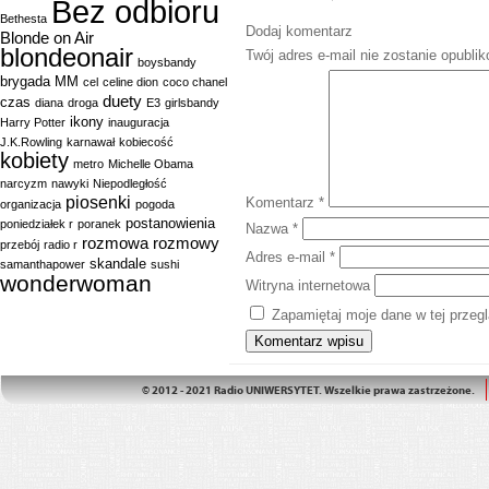
Bez odbioru
Bethesta
Dodaj komentarz
Blonde on Air
blondeonair
Twój adres e-mail nie zostanie opubli
boysbandy
brygada MM
cel
celine dion
coco chanel
duety
czas
diana
droga
E3
girlsbandy
ikony
Harry Potter
inauguracja
J.K.Rowling
karnawał
kobiecość
kobiety
metro
Michelle Obama
narcyzm
nawyki
Niepodległość
piosenki
Komentarz
*
organizacja
pogoda
postanowienia
poniedziałek r
poranek
Nazwa
*
rozmowa
rozmowy
przebój
radio r
Adres e-mail
*
skandale
samanthapower
sushi
wonderwoman
Witryna internetowa
Zapamiętaj moje dane w tej przeg
© 2012 - 2021 Radio UNIWERSYTET. Wszelkie prawa zastrzeżone.