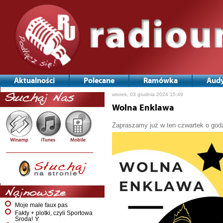
Aktualności
Polecane
Ramówka
Audy
wtorek, 03 grudnia 2024 15:49
Słuchaj Nas
Wolna Enklawa
Zapraszamy już w ten czwartek o godz
Najnowsze
Moje małe faux pas
Fakty + plotki, czyli Sportowa
Środa! 🏅