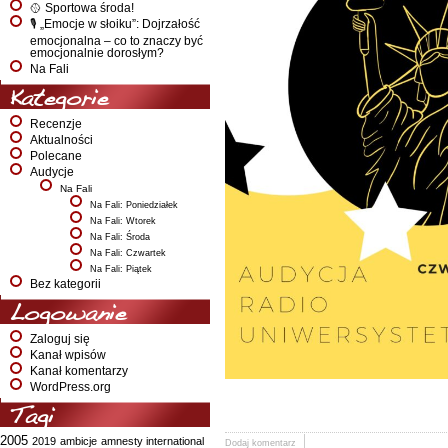
🥎 Sportowa środa!
🎙️ „Emocje w słoiku”: Dojrzałość
emocjonalna – co to znaczy być
emocjonalnie dorosłym?
Na Fali
Kategorie
Recenzje
Aktualności
Polecane
Audycje
Na Fali
Na Fali: Poniedziałek
Na Fali: Wtorek
Na Fali: Środa
Na Fali: Czwartek
Na Fali: Piątek
Bez kategorii
Logowanie
Zaloguj się
Kanał wpisów
Kanał komentarzy
WordPress.org
Tagi
2005
2019
ambicje
amnesty international
Dodaj komentarz