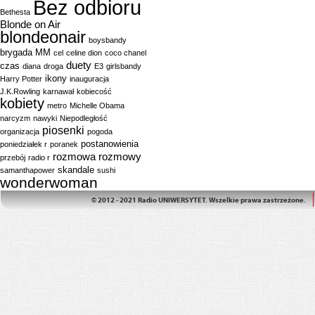
Bez odbioru
Bethesta
Blonde on Air
blondeonair
boysbandy
brygada MM
cel
celine dion
coco chanel
duety
czas
diana
droga
E3
girlsbandy
ikony
Harry Potter
inauguracja
J.K.Rowling
karnawał
kobiecość
kobiety
metro
Michelle Obama
narcyzm
nawyki
Niepodległość
piosenki
organizacja
pogoda
postanowienia
poniedziałek r
poranek
rozmowa
rozmowy
przebój
radio r
skandale
samanthapower
sushi
wonderwoman
© 2012 - 2021 Radio UNIWERSYTET. Wszelkie prawa zastrzeżone.