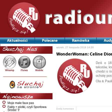
Aktualności
Polecane
Ramówka
Audy
wtorek, 27 listopada 2018 14:30
Słuchaj Nas
WonderWoman: Celine Dio
Dziś o 18
tekstów, k
chodzi o śc
ochotę pos
Ola & Paul
Najnowsze
Moje małe faux pas
Fakty + plotki, czyli Sportowa
Dodaj komentarz
Środa! 🏅