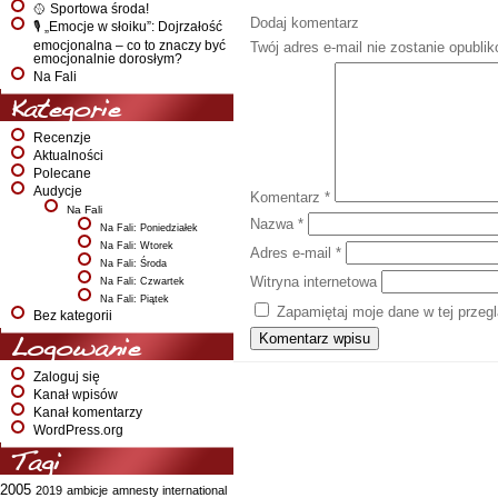
🥎 Sportowa środa!
Dodaj komentarz
🎙️ „Emocje w słoiku”: Dojrzałość
emocjonalna – co to znaczy być
Twój adres e-mail nie zostanie opubli
emocjonalnie dorosłym?
Na Fali
Kategorie
Recenzje
Aktualności
Polecane
Audycje
Komentarz
*
Na Fali
Nazwa
*
Na Fali: Poniedziałek
Na Fali: Wtorek
Adres e-mail
*
Na Fali: Środa
Witryna internetowa
Na Fali: Czwartek
Na Fali: Piątek
Zapamiętaj moje dane w tej przeg
Bez kategorii
Logowanie
Zaloguj się
Kanał wpisów
Kanał komentarzy
WordPress.org
Tagi
2005
2019
ambicje
amnesty international