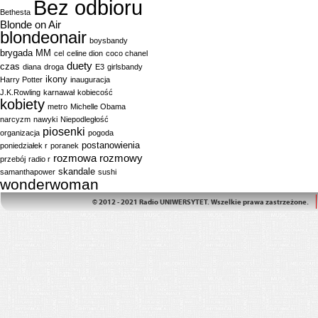
Bez odbioru
Bethesta
Blonde on Air
blondeonair
boysbandy
brygada MM
cel
celine dion
coco chanel
duety
czas
diana
droga
E3
girlsbandy
ikony
Harry Potter
inauguracja
J.K.Rowling
karnawał
kobiecość
kobiety
metro
Michelle Obama
narcyzm
nawyki
Niepodległość
piosenki
organizacja
pogoda
postanowienia
poniedziałek r
poranek
rozmowa
rozmowy
przebój
radio r
skandale
samanthapower
sushi
wonderwoman
© 2012 - 2021 Radio UNIWERSYTET. Wszelkie prawa zastrzeżone.