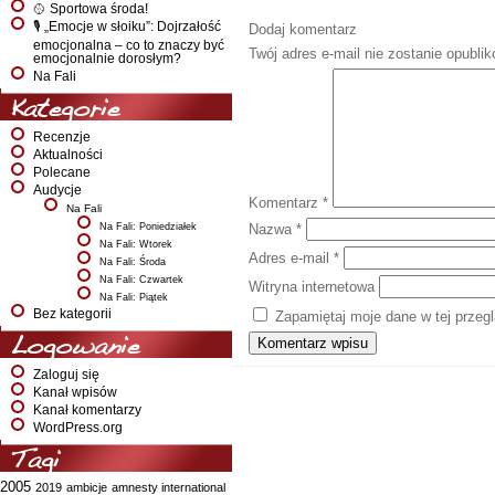
🥎 Sportowa środa!
🎙️ „Emocje w słoiku”: Dojrzałość
Dodaj komentarz
emocjonalna – co to znaczy być
Twój adres e-mail nie zostanie opubli
emocjonalnie dorosłym?
Na Fali
Kategorie
Recenzje
Aktualności
Polecane
Audycje
Komentarz
*
Na Fali
Na Fali: Poniedziałek
Nazwa
*
Na Fali: Wtorek
Adres e-mail
*
Na Fali: Środa
Na Fali: Czwartek
Witryna internetowa
Na Fali: Piątek
Bez kategorii
Zapamiętaj moje dane w tej przeg
Logowanie
Zaloguj się
Kanał wpisów
Kanał komentarzy
WordPress.org
Tagi
2005
2019
ambicje
amnesty international