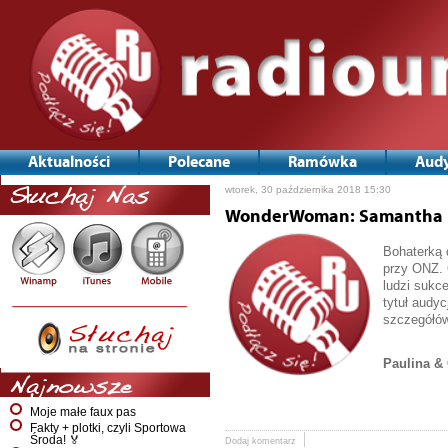
Aktualności
Polecane
Ramówka
Audy
wtorek, 30 października 2018 15:30
Słuchaj Nas
WonderWoman: Samantha 
Bohaterką 
przy ONZ. 
ludzi sukce
tytuł audy
szczegółów
Paulina &
Najnowsze
Moje małe faux pas
Fakty + plotki, czyli Sportowa
Środa! 🏅
Dodaj komentarz