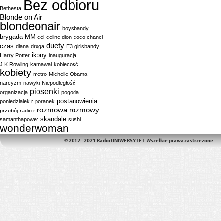
Bez odbioru
Bethesta
Blonde on Air
blondeonair
boysbandy
brygada MM
cel
celine dion
coco chanel
duety
czas
diana
droga
E3
girlsbandy
ikony
Harry Potter
inauguracja
J.K.Rowling
karnawał
kobiecość
kobiety
metro
Michelle Obama
narcyzm
nawyki
Niepodległość
piosenki
organizacja
pogoda
postanowienia
poniedziałek r
poranek
rozmowa
rozmowy
przebój
radio r
skandale
samanthapower
sushi
wonderwoman
© 2012 - 2021 Radio UNIWERSYTET. Wszelkie prawa zastrzeżone.