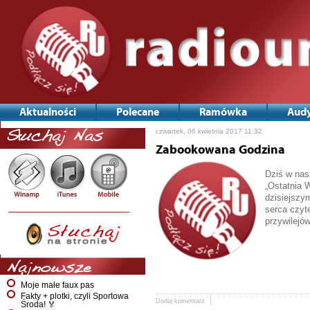
Aktualności
Polecane
Ramówka
Audy
czwartek, 06 kwietnia 2017 11:32
Słuchaj Nas
Zabookowana Godzina
Dziś w nas
„Ostatnia 
dzisiejszym
serca czyt
przywilejó
Najnowsze
Moje małe faux pas
Fakty + plotki, czyli Sportowa
Dodaj komentarz
Środa! 🏅