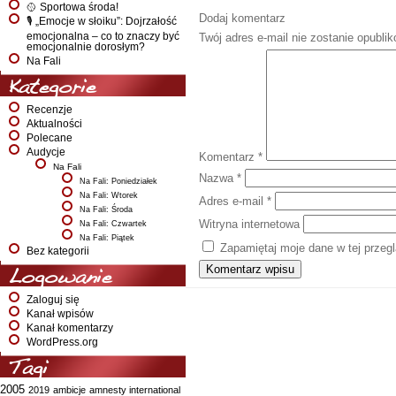
🥎 Sportowa środa!
Dodaj komentarz
🎙️ „Emocje w słoiku”: Dojrzałość
emocjonalna – co to znaczy być
Twój adres e-mail nie zostanie opubli
emocjonalnie dorosłym?
Na Fali
Kategorie
Recenzje
Aktualności
Polecane
Audycje
Komentarz
*
Na Fali
Nazwa
*
Na Fali: Poniedziałek
Na Fali: Wtorek
Adres e-mail
*
Na Fali: Środa
Witryna internetowa
Na Fali: Czwartek
Na Fali: Piątek
Zapamiętaj moje dane w tej przeg
Bez kategorii
Logowanie
Zaloguj się
Kanał wpisów
Kanał komentarzy
WordPress.org
Tagi
2005
2019
ambicje
amnesty international