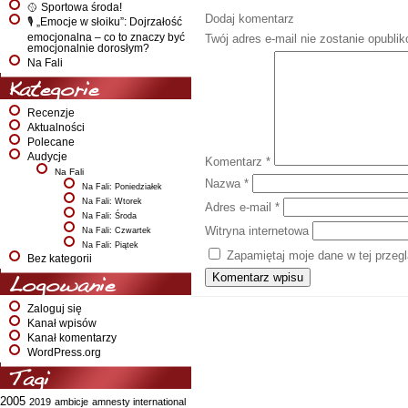
🥎 Sportowa środa!
Dodaj komentarz
🎙️ „Emocje w słoiku”: Dojrzałość
emocjonalna – co to znaczy być
Twój adres e-mail nie zostanie opubli
emocjonalnie dorosłym?
Na Fali
Kategorie
Recenzje
Aktualności
Polecane
Audycje
Komentarz
*
Na Fali
Nazwa
*
Na Fali: Poniedziałek
Na Fali: Wtorek
Adres e-mail
*
Na Fali: Środa
Witryna internetowa
Na Fali: Czwartek
Na Fali: Piątek
Zapamiętaj moje dane w tej przeg
Bez kategorii
Logowanie
Zaloguj się
Kanał wpisów
Kanał komentarzy
WordPress.org
Tagi
2005
2019
ambicje
amnesty international