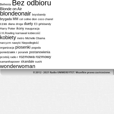
Bez odbioru
Bethesta
Blonde on Air
blondeonair
boysbandy
brygada MM
cel
celine dion
coco chanel
duety
czas
diana
droga
E3
girlsbandy
ikony
Harry Potter
inauguracja
J.K.Rowling
karnawał
kobiecość
kobiety
metro
Michelle Obama
narcyzm
nawyki
Niepodległość
piosenki
organizacja
pogoda
postanowienia
poniedziałek r
poranek
rozmowa
rozmowy
przebój
radio r
skandale
samanthapower
sushi
wonderwoman
© 2012 - 2021 Radio UNIWERSYTET. Wszelkie prawa zastrzeżone.