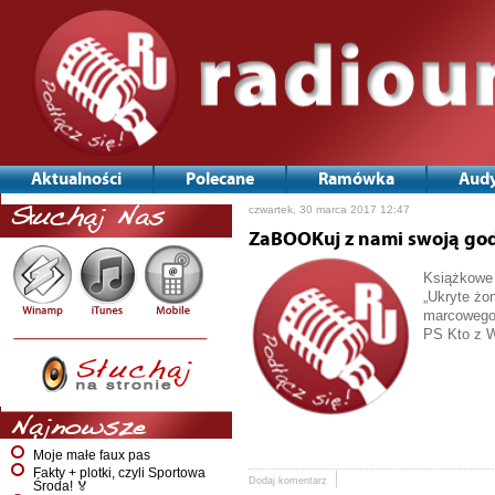
Aktualności
Polecane
Ramówka
Audy
czwartek, 30 marca 2017 12:47
Słuchaj Nas
ZaBOOKuj z nami swoją god
Książkowe 
„Ukryte żo
marcowego 
PS Kto z W
Najnowsze
Moje małe faux pas
Fakty + plotki, czyli Sportowa
Dodaj komentarz
Środa! 🏅