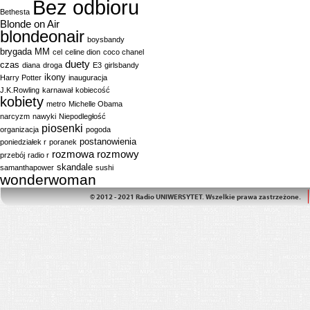
Bez odbioru
Bethesta
Blonde on Air
blondeonair
boysbandy
brygada MM
cel
celine dion
coco chanel
duety
czas
diana
droga
E3
girlsbandy
ikony
Harry Potter
inauguracja
J.K.Rowling
karnawał
kobiecość
kobiety
metro
Michelle Obama
narcyzm
nawyki
Niepodległość
piosenki
organizacja
pogoda
postanowienia
poniedziałek r
poranek
rozmowa
rozmowy
przebój
radio r
skandale
samanthapower
sushi
wonderwoman
© 2012 - 2021 Radio UNIWERSYTET. Wszelkie prawa zastrzeżone.