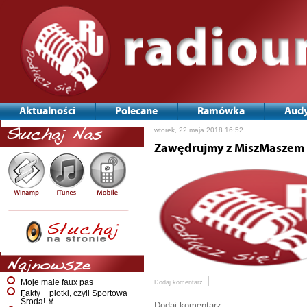
Aktualności
Polecane
Ramówka
Audy
wtorek, 22 maja 2018 16:52
Słuchaj Nas
Zawędrujmy z MiszMaszem
Najnowsze
Moje małe faux pas
Dodaj komentarz
Fakty + plotki, czyli Sportowa
Środa! 🏅
Dodaj komentarz