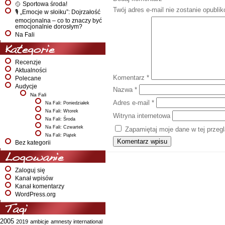
🥎 Sportowa środa!
Twój adres e-mail nie zostanie opubli
🎙️ „Emocje w słoiku”: Dojrzałość
emocjonalna – co to znaczy być
emocjonalnie dorosłym?
Na Fali
Kategorie
Recenzje
Aktualności
Komentarz
*
Polecane
Audycje
Nazwa
*
Na Fali
Adres e-mail
*
Na Fali: Poniedziałek
Na Fali: Wtorek
Witryna internetowa
Na Fali: Środa
Na Fali: Czwartek
Zapamiętaj moje dane w tej przeg
Na Fali: Piątek
Bez kategorii
Logowanie
Zaloguj się
Kanał wpisów
Kanał komentarzy
WordPress.org
Tagi
2005
2019
ambicje
amnesty international