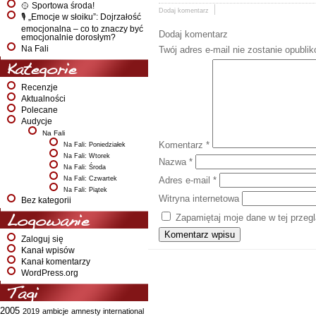
🥎 Sportowa środa!
Dodaj komentarz
🎙️ „Emocje w słoiku”: Dojrzałość
emocjonalna – co to znaczy być
Dodaj komentarz
emocjonalnie dorosłym?
Na Fali
Twój adres e-mail nie zostanie opubli
Kategorie
Recenzje
Aktualności
Polecane
Audycje
Na Fali
Komentarz
*
Na Fali: Poniedziałek
Na Fali: Wtorek
Nazwa
*
Na Fali: Środa
Na Fali: Czwartek
Adres e-mail
*
Na Fali: Piątek
Witryna internetowa
Bez kategorii
Zapamiętaj moje dane w tej przeg
Logowanie
Zaloguj się
Kanał wpisów
Kanał komentarzy
WordPress.org
Tagi
2005
2019
ambicje
amnesty international