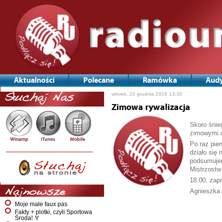
Aktualności
Polecane
Ramówka
Audy
wtorek, 20 grudnia 2016 13:30
Słuchaj Nas
Zimowa rywalizacja
Skoro śnieg
zimowymi d
Po raz pie
działo się 
podsumujem
Mistrzostw 
18.00, zap
Najnowsze
Agnieszka
Moje małe faux pas
Fakty + plotki, czyli Sportowa
Środa! 🏅