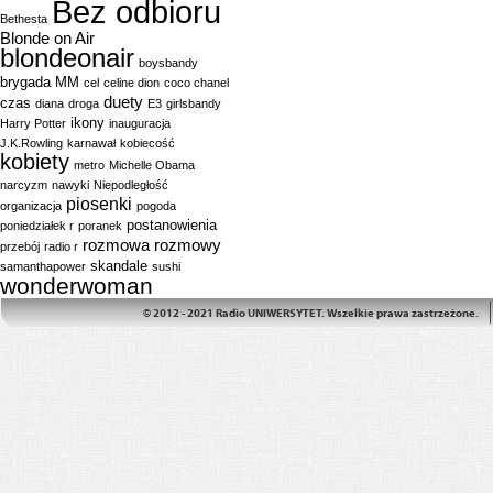
Bez odbioru
Bethesta
Blonde on Air
blondeonair
boysbandy
brygada MM
cel
celine dion
coco chanel
duety
czas
diana
droga
E3
girlsbandy
ikony
Harry Potter
inauguracja
J.K.Rowling
karnawał
kobiecość
kobiety
metro
Michelle Obama
narcyzm
nawyki
Niepodległość
piosenki
organizacja
pogoda
postanowienia
poniedziałek r
poranek
rozmowa
rozmowy
przebój
radio r
skandale
samanthapower
sushi
wonderwoman
© 2012 - 2021 Radio UNIWERSYTET. Wszelkie prawa zastrzeżone.