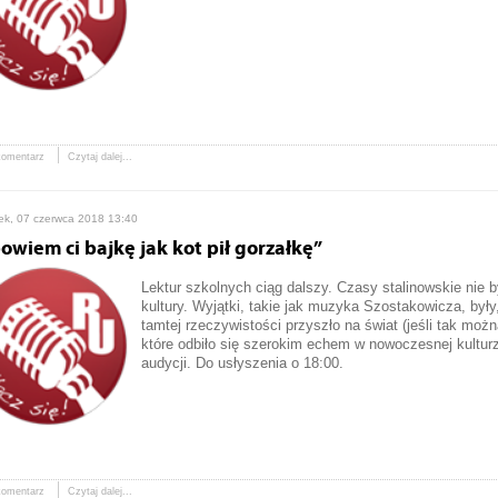
komentarz
Czytaj dalej...
ek, 07 czerwca 2018 13:40
owiem ci bajkę jak kot pił gorzałkę”
Lektur szkolnych ciąg dalszy. Czasy stalinowskie nie 
kultury. Wyjątki, takie jak muzyka Szostakowicza, były
tamtej rzeczywistości przyszło na świat (jeśli tak możn
które odbiło się szerokim echem w nowoczesnej kultur
audycji. Do usłyszenia o 18:00.
komentarz
Czytaj dalej...