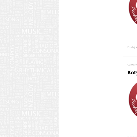
Dodaj 
czwart
Koty