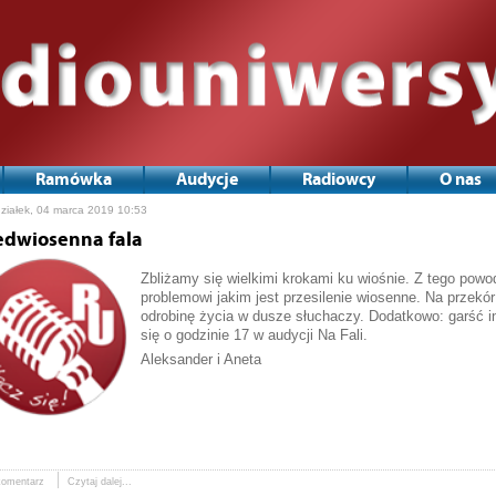
Ramówka
Audycje
Radiowcy
O nas
ziałek, 04 marca 2019 10:53
edwiosenna fala
Zbliżamy się wielkimi krokami ku wiośnie. Z tego powo
problemowi jakim jest przesilenie wiosenne. Na przekó
odrobinę życia w dusze słuchaczy. Dodatkowo: garść in
się o godzinie 17 w audycji Na Fali.
Aleksander i Aneta
komentarz
Czytaj dalej...