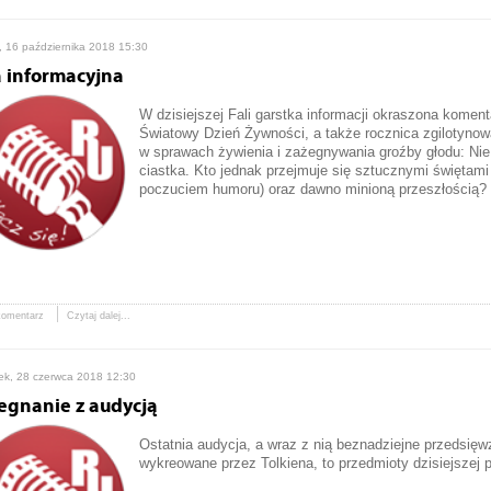
, 16 października 2018 15:30
a informacyjna
W dzisiejszej Fali garstka informacji okraszona komen
Światowy Dzień Żywności, a także rocznica zgilotynowa
w sprawach żywienia i zażegnywania groźby głodu:
Nie
ciastka.
Kto jednak przejmuje się sztucznymi świętam
poczuciem humoru) oraz dawno minioną przeszłością? 
komentarz
Czytaj dalej...
ek, 28 czerwca 2018 12:30
egnanie z audycją
Ostatnia audycja, a wraz z nią beznadziejne przedsięwz
wykreowane przez Tolkiena, to przedmioty dzisiejszej 