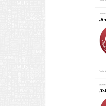
Dodaj 
czwart
„Ar
Dodaj 
czwart
„Ta