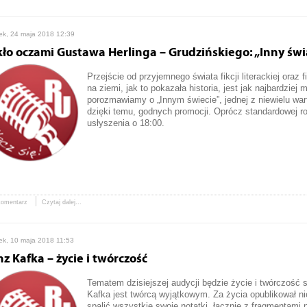
ek, 24 maja 2018 12:39
kło oczami Gustawa Herlinga – Grudzińskiego: „Inny świ
Przejście od przyjemnego świata fikcji literackiej oraz f
na ziemi, jak to pokazała historia, jest jak najbardziej 
porozmawiamy o „Innym świecie”, jednej z niewielu war
dzięki temu, godnych promocji. Oprócz standardowej ro
usłyszenia o 18:00.
komentarz
Czytaj dalej...
ek, 10 maja 2018 11:53
nz Kafka – życie i twórczość
Tematem dzisiejszej audycji będzie życie i twórczość 
Kafka jest twórcą wyjątkowym. Za życia opublikował ni
spalić wszystkie swoje notatki, łącznie z fragmentami