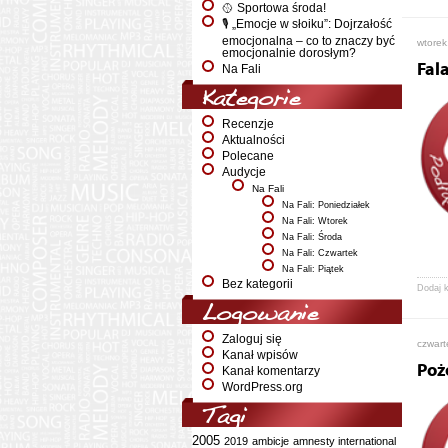
🥎 Sportowa środa!
🎙️ „Emocje w słoiku”: Dojrzałość
emocjonalna – co to znaczy być
wtorek
emocjonalnie dorosłym?
Fal
Na Fali
Kategorie
Recenzje
Aktualności
Polecane
Audycje
Na Fali
Na Fali: Poniedziałek
Na Fali: Wtorek
Na Fali: Środa
Na Fali: Czwartek
Na Fali: Piątek
Bez kategorii
Dodaj 
Logowanie
Zaloguj się
czwart
Kanał wpisów
Poż
Kanał komentarzy
WordPress.org
Tagi
2005
2019
ambicje
amnesty international