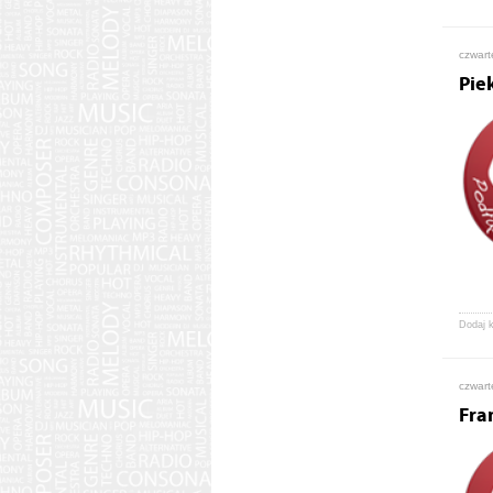
czwart
Pie
Dodaj 
czwart
Fra