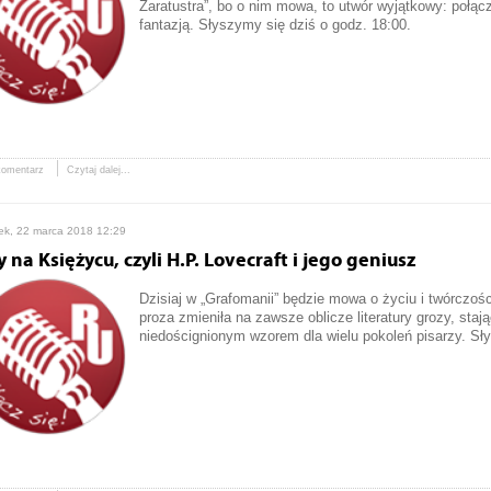
Zaratustra”, bo o nim mowa, to utwór wyjątkowy: połącze
fantazją. Słyszymy się dziś o godz. 18:00.
komentarz
Czytaj dalej...
ek, 22 marca 2018 12:29
 na Księżycu, czyli H.P. Lovecraft i jego geniusz
Dzisiaj w „Grafomanii” będzie mowa o życiu i twórczośc
proza zmieniła na zawsze oblicze literatury grozy, stają
niedoścignionym wzorem dla wielu pokoleń pisarzy. Sły