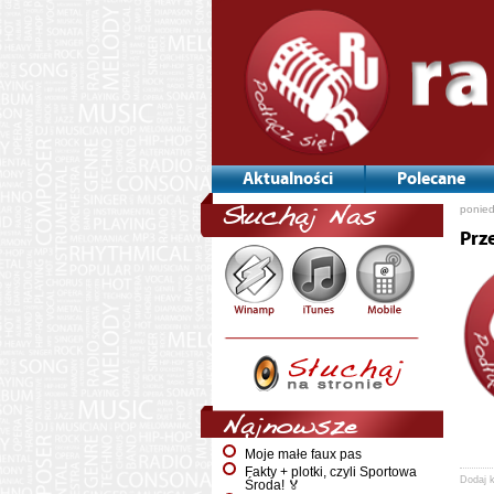
Aktualności
Polecane
ponied
Słuchaj Nas
Prz
Najnowsze
Moje małe faux pas
Fakty + plotki, czyli Sportowa
Dodaj 
Środa! 🏅