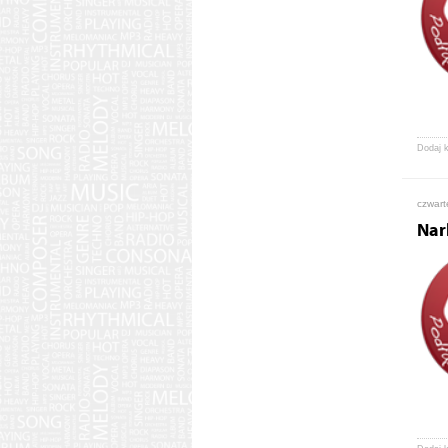
Dodaj 
czwart
Nar