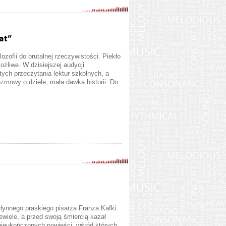
at”
ilozofii do brutalnej rzeczywistości. Piekło
możliwe. W dzisiejszej audycji
tych przeczytania lektur szkolnych, a
zmowy o dziele, mała dawka historii. Do
słynnego praskiego pisarza Franza Kafki.
ewiele, a przed swoją śmiercią kazał
 nieukończonych powieści, wśród których