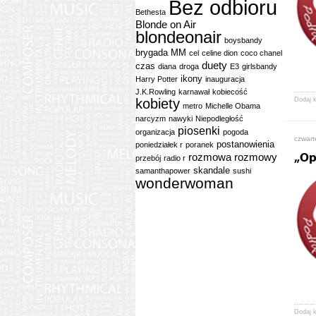
Bez odbioru
Bethesta
Blonde on Air
blondeonair
boysbandy
brygada MM
cel
celine dion
coco chanel
duety
czas
diana
droga
E3
girlsbandy
ikony
Harry Potter
inauguracja
J.K.Rowling
karnawał
kobiecość
kobiety
Dodaj 
metro
Michelle Obama
narcyzm
nawyki
Niepodległość
piosenki
organizacja
pogoda
czwart
postanowienia
poniedziałek r
poranek
rozmowa
rozmowy
„Op
przebój
radio r
skandale
samanthapower
sushi
wonderwoman
Dodaj 