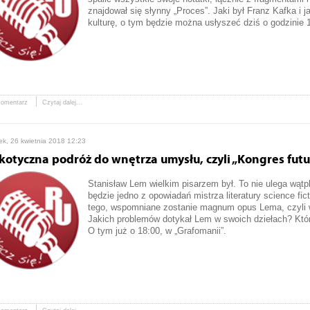
znajdował się słynny „Proces”. Jaki był Franz Kafka i 
kulturę, o tym będzie można usłyszeć dziś o godzinie 
komentarz
Czytaj dalej...
ek, 26 kwietnia 2018 12:23
kotyczna podróż do wnętrza umysłu, czyli „Kongres futu
Stanisław Lem wielkim pisarzem był. To nie ulega wąt
będzie jedno z opowiadań mistrza literatury science fic
tego, wspomniane zostanie magnum opus Lema, czyli wi
Jakich problemów dotykał Lem w swoich dziełach? Które
O tym już o 18:00, w „Grafomanii”.