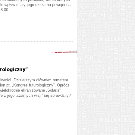
jaki wpływ miały jego dzieła na powojenną
18:00.
rologiczny”
pliwości. Dzisiejszym głównym tematem
tion pt. „Kongres futurologiczny”. Oprócz
elokrotnie ekranizowane „Solaris”.
 z jego „czarnych wizji” się sprawdziły?