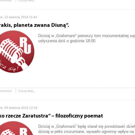
komentarz
Czytaj dalej...
ek, 12 kwietnia 2018 11:44
rakis, planeta zwana Diuną”.
Dzisiaj w „Grafomanii” pierwszy tom monumentalnej sagi
usłyszenia dziś o godzinie 18:00.
komentarz
Czytaj dalej...
ek, 05 kwietnia 2018 12:18
ko rzecze Zaratustra” – filozoficzny poemat
Dzisiaj w „Grafomanii” będę starał się przedstawić dzie
dzisiaj w pełni zrozumiane, wywarło ogromny wpływ na 