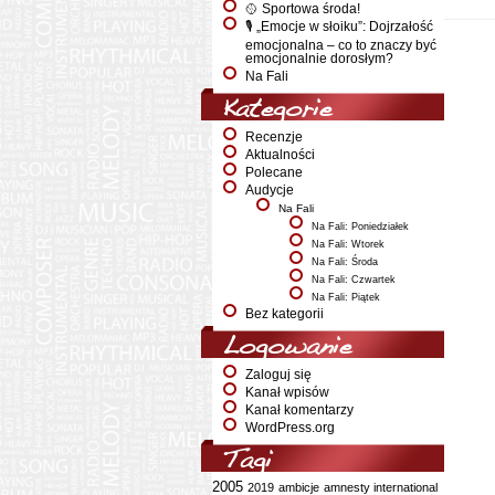
🥎 Sportowa środa!
🎙️ „Emocje w słoiku”: Dojrzałość
emocjonalna – co to znaczy być
emocjonalnie dorosłym?
Na Fali
Kategorie
Recenzje
Aktualności
Polecane
Audycje
Na Fali
Na Fali: Poniedziałek
Na Fali: Wtorek
Na Fali: Środa
Na Fali: Czwartek
Na Fali: Piątek
Bez kategorii
Logowanie
Zaloguj się
Kanał wpisów
Kanał komentarzy
WordPress.org
Tagi
2005
2019
ambicje
amnesty international