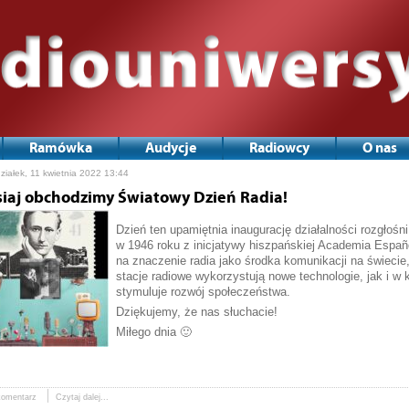
Ramówka
Audycje
Radiowcy
O nas
ziałek, 11 kwietnia 2022 13:44
siaj obchodzimy Światowy Dzień Radia!
Dzień ten upamiętnia inaugurację działalności rozgłoś
w 1946 roku z inicjatywy hiszpańskiej Academia Esp
na znaczenie radia jako środka komunikacji na świecie
stacje radiowe wykorzystują nowe technologie, jak i w k
stymuluje rozwój społeczeństwa.
Dziękujemy, że nas słuchacie!
Miłego dnia 🙂
komentarz
Czytaj dalej...