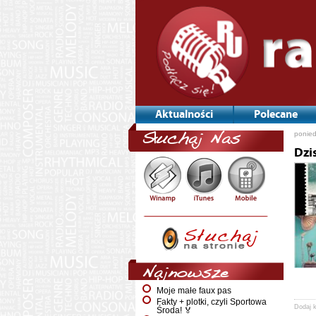
Aktualności
Polecane
ponied
Słuchaj Nas
Dzi
Najnowsze
Moje małe faux pas
Fakty + plotki, czyli Sportowa
Dodaj 
Środa! 🏅