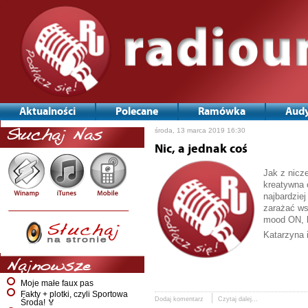
Aktualności
Polecane
Ramówka
Audy
środa, 13 marca 2019 16:30
Słuchaj Nas
Nic, a jednak coś
Jak z nicz
kreatywna
najbardziej
zarażać ws
mood ON, b
Katarzyna 
Najnowsze
Moje małe faux pas
Fakty + plotki, czyli Sportowa
Dodaj komentarz
Czytaj dalej...
Środa! 🏅