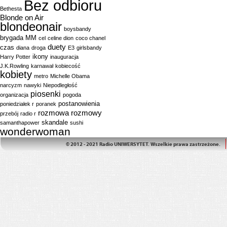
Bez odbioru
Bethesta
Blonde on Air
blondeonair
boysbandy
brygada MM
cel
celine dion
coco chanel
duety
czas
diana
droga
E3
girlsbandy
ikony
Harry Potter
inauguracja
J.K.Rowling
karnawał
kobiecość
kobiety
metro
Michelle Obama
narcyzm
nawyki
Niepodległość
piosenki
organizacja
pogoda
postanowienia
poniedziałek r
poranek
rozmowa
rozmowy
przebój
radio r
skandale
samanthapower
sushi
wonderwoman
© 2012 - 2021 Radio UNIWERSYTET. Wszelkie prawa zastrzeżone.