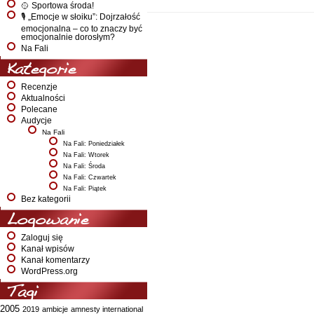
🥎 Sportowa środa!
🎙️ „Emocje w słoiku”: Dojrzałość
emocjonalna – co to znaczy być
emocjonalnie dorosłym?
Na Fali
Kategorie
Recenzje
Aktualności
Polecane
Audycje
Na Fali
Na Fali: Poniedziałek
Na Fali: Wtorek
Na Fali: Środa
Na Fali: Czwartek
Na Fali: Piątek
Bez kategorii
Logowanie
Zaloguj się
Kanał wpisów
Kanał komentarzy
WordPress.org
Tagi
2005
2019
ambicje
amnesty international