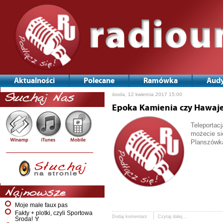
Aktualności
Polecane
Ramówka
Audy
środa, 12 kwietnia 2017 15:00
Słuchaj Nas
Epoka Kamienia czy Hawaj
Teleportac
możecie si
Planszówk
Najnowsze
Moje małe faux pas
Fakty + plotki, czyli Sportowa
Dodaj komentarz
Czytaj dalej...
Środa! 🏅