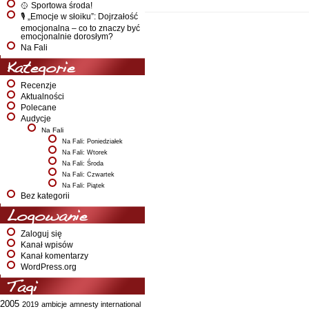
🥎 Sportowa środa!
🎙️ „Emocje w słoiku”: Dojrzałość
emocjonalna – co to znaczy być
emocjonalnie dorosłym?
Na Fali
Kategorie
Recenzje
Aktualności
Polecane
Audycje
Na Fali
Na Fali: Poniedziałek
Na Fali: Wtorek
Na Fali: Środa
Na Fali: Czwartek
Na Fali: Piątek
Bez kategorii
Logowanie
Zaloguj się
Kanał wpisów
Kanał komentarzy
WordPress.org
Tagi
2005
2019
ambicje
amnesty international