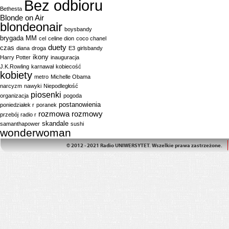
Bez odbioru
Bethesta
Blonde on Air
blondeonair
boysbandy
brygada MM
cel
celine dion
coco chanel
duety
czas
diana
droga
E3
girlsbandy
ikony
Harry Potter
inauguracja
J.K.Rowling
karnawał
kobiecość
kobiety
metro
Michelle Obama
narcyzm
nawyki
Niepodległość
piosenki
organizacja
pogoda
postanowienia
poniedziałek r
poranek
rozmowa
rozmowy
przebój
radio r
skandale
samanthapower
sushi
wonderwoman
© 2012 - 2021 Radio UNIWERSYTET. Wszelkie prawa zastrzeżone.