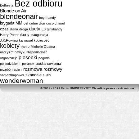
Bez odbioru
Bethesta
Blonde on Air
blondeonair
boysbandy
brygada MM
cel
celine dion
coco chanel
duety
czas
diana
droga
E3
girlsbandy
ikony
Harry Potter
inauguracja
J.K.Rowling
karnawał
kobiecość
kobiety
metro
Michelle Obama
narcyzm
nawyki
Niepodległość
piosenki
organizacja
pogoda
postanowienia
poniedziałek r
poranek
rozmowa
rozmowy
przebój
radio r
skandale
samanthapower
sushi
wonderwoman
© 2012 - 2021 Radio UNIWERSYTET. Wszelkie prawa zastrzeżone.