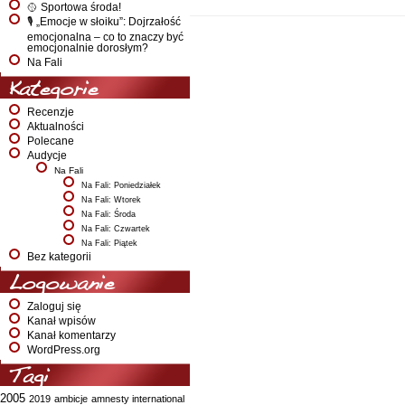
🥎 Sportowa środa!
🎙️ „Emocje w słoiku”: Dojrzałość
emocjonalna – co to znaczy być
emocjonalnie dorosłym?
Na Fali
Kategorie
Recenzje
Aktualności
Polecane
Audycje
Na Fali
Na Fali: Poniedziałek
Na Fali: Wtorek
Na Fali: Środa
Na Fali: Czwartek
Na Fali: Piątek
Bez kategorii
Logowanie
Zaloguj się
Kanał wpisów
Kanał komentarzy
WordPress.org
Tagi
2005
2019
ambicje
amnesty international