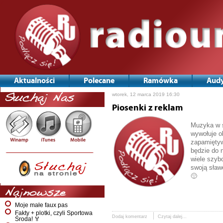
Aktualności
Polecane
Ramówka
Audy
wtorek, 12 marca 2019 16:30
Słuchaj Nas
Piosenki z reklam
Muzyka w s
wywołuje o
zapamiętyw
będzie do 
wiele szyb
swoją sław
🙂
Najnowsze
Moje małe faux pas
Fakty + plotki, czyli Sportowa
Dodaj komentarz
Czytaj dalej...
Środa! 🏅