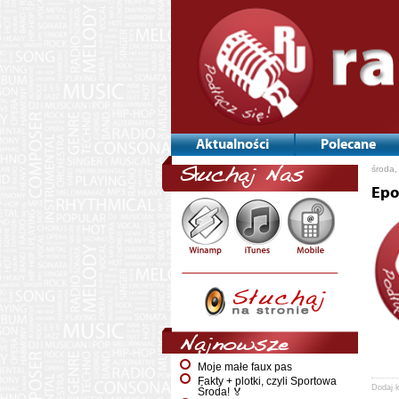
Aktualności
Polecane
środa,
Słuchaj Nas
Epo
Najnowsze
Moje małe faux pas
Fakty + plotki, czyli Sportowa
Dodaj 
Środa! 🏅