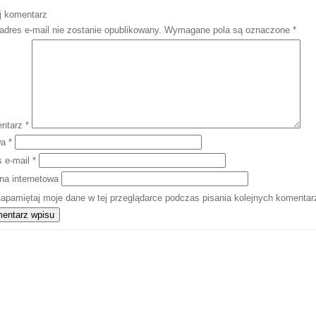
j komentarz
adres e-mail nie zostanie opublikowany.
Wymagane pola są oznaczone
*
ntarz
*
wa
*
s e-mail
*
na internetowa
apamiętaj moje dane w tej przeglądarce podczas pisania kolejnych komentar