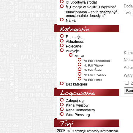
🥎 Sportowa środa!
Doda
🎙️ „Emocje w słoiku”: Dojrzałość
emocjonalna – co to znaczy być
Twój 
emocjonalnie dorosłym?
Na Fali
Kategorie
Recenzje
Aktualności
Polecane
Audycje
Kome
Na Fali
Naz
Na Fali: Poniedziałek
Na Fali: Wtorek
Adre
Na Fali: Środa
Witry
Na Fali: Czwartek
Na Fali: Piątek
Z
Bez kategorii
Logowanie
Zaloguj się
Kanał wpisów
Kanał komentarzy
WordPress.org
Tagi
2005
2019
ambicje
amnesty international