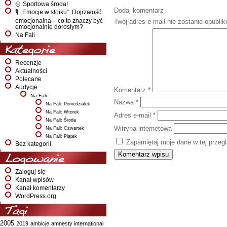
🥎 Sportowa środa!
Dodaj komentarz
🎙️ „Emocje w słoiku”: Dojrzałość
emocjonalna – co to znaczy być
Twój adres e-mail nie zostanie opubli
emocjonalnie dorosłym?
Na Fali
Kategorie
Recenzje
Aktualności
Polecane
Audycje
Komentarz
*
Na Fali
Nazwa
*
Na Fali: Poniedziałek
Na Fali: Wtorek
Adres e-mail
*
Na Fali: Środa
Witryna internetowa
Na Fali: Czwartek
Na Fali: Piątek
Zapamiętaj moje dane w tej przeg
Bez kategorii
Logowanie
Zaloguj się
Kanał wpisów
Kanał komentarzy
WordPress.org
Tagi
2005
2019
ambicje
amnesty international