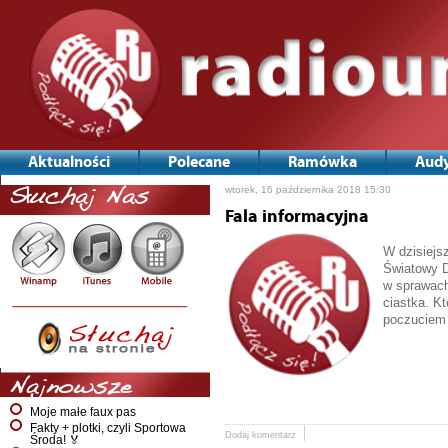
Aktualności
Polecane
Ramówka
Audy
wtorek, 16 października 2018 15:30
Słuchaj Nas
Fala informacyjna
W dzisiejs
Światowy D
w sprawach
ciastka.
Kt
poczuciem 
Najnowsze
Moje małe faux pas
Fakty + plotki, czyli Sportowa
Dodaj komentarz
Środa! 🏅