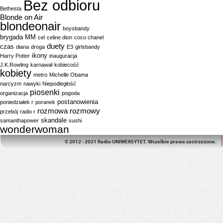
Bez odbioru
Bethesta
Blonde on Air
blondeonair
boysbandy
brygada MM
cel
celine dion
coco chanel
duety
czas
diana
droga
E3
girlsbandy
ikony
Harry Potter
inauguracja
J.K.Rowling
karnawał
kobiecość
kobiety
metro
Michelle Obama
narcyzm
nawyki
Niepodległość
piosenki
organizacja
pogoda
postanowienia
poniedziałek r
poranek
rozmowa
rozmowy
przebój
radio r
skandale
samanthapower
sushi
wonderwoman
© 2012 - 2021 Radio UNIWERSYTET. Wszelkie prawa zastrzeżone.