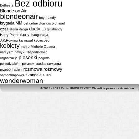
Bez odbioru
Bethesta
Blonde on Air
blondeonair
boysbandy
brygada MM
cel
celine dion
coco chanel
duety
czas
diana
droga
E3
girlsbandy
ikony
Harry Potter
inauguracja
J.K.Rowling
karnawał
kobiecość
kobiety
metro
Michelle Obama
narcyzm
nawyki
Niepodległość
piosenki
organizacja
pogoda
postanowienia
poniedziałek r
poranek
rozmowa
rozmowy
przebój
radio r
skandale
samanthapower
sushi
wonderwoman
© 2012 - 2021 Radio UNIWERSYTET. Wszelkie prawa zastrzeżone.