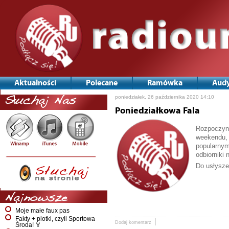
Aktualności
Polecane
Ramówka
Audy
poniedziałek, 26 października 2020 14:10
Słuchaj Nas
Poniedziałkowa Fala
Rozpoczyna
weekendu, 
popularnym
odbiorniki 
Do usłysze
Najnowsze
Moje małe faux pas
Fakty + plotki, czyli Sportowa
Dodaj komentarz
Środa! 🏅