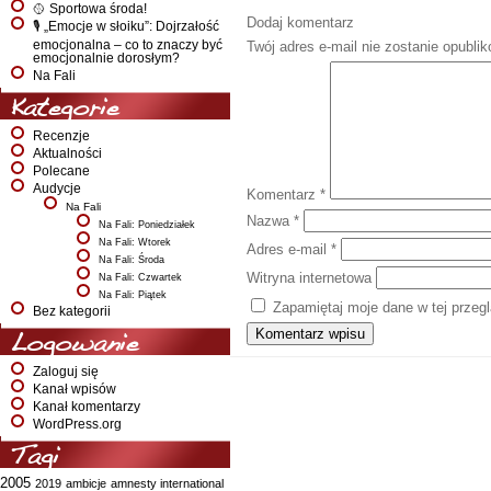
🥎 Sportowa środa!
Dodaj komentarz
🎙️ „Emocje w słoiku”: Dojrzałość
emocjonalna – co to znaczy być
Twój adres e-mail nie zostanie opubli
emocjonalnie dorosłym?
Na Fali
Kategorie
Recenzje
Aktualności
Polecane
Audycje
Komentarz
*
Na Fali
Nazwa
*
Na Fali: Poniedziałek
Na Fali: Wtorek
Adres e-mail
*
Na Fali: Środa
Witryna internetowa
Na Fali: Czwartek
Na Fali: Piątek
Zapamiętaj moje dane w tej przeg
Bez kategorii
Logowanie
Zaloguj się
Kanał wpisów
Kanał komentarzy
WordPress.org
Tagi
2005
2019
ambicje
amnesty international