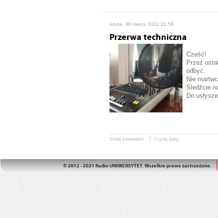
środa, 30 marca 2022 21:56
Przerwa techniczna
Cześć!
Przez osta
odbyć.
Nie martwc
Śledźcie na
Do usłysze
Dodaj komentarz
Czytaj dalej...
© 2012 - 2021 Radio UNIWERSYTET. Wszelkie prawa zastrzeżone.