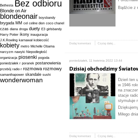
Bez odbioru
Bethesta
Bądźcie z 
Blonde on Air
blondeonair
boysbandy
brygada MM
cel
celine dion
coco chanel
duety
czas
diana
droga
E3
girlsbandy
ikony
Harry Potter
inauguracja
J.K.Rowling
karnawał
kobiecość
kobiety
Dodaj komentarz
Czytaj dalej...
metro
Michelle Obama
narcyzm
nawyki
Niepodległość
piosenki
organizacja
pogoda
poniedziałek, 11 kwietnia 2022 13:44
postanowienia
poniedziałek r
poranek
rozmowa
rozmowy
Dzisiaj obchodzimy Świato
przebój
radio r
skandale
samanthapower
sushi
wonderwoman
Dzień ten 
w 1946 rok
na znaczen
stacje radi
stymuluje 
Dziękujemy
Miłego dni
Dodaj komentarz
Czytaj dalej...