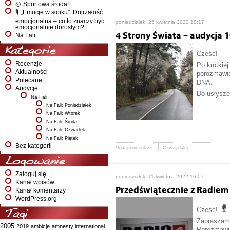
🥎 Sportowa środa!
🎙️ „Emocje w słoiku”: Dojrzałość
emocjonalna – co to znaczy być
poniedziałek, 25 kwietnia 2022 18:17
emocjonalnie dorosłym?
4 Strony Świata – audycja 
Na Fali
Kategorie
Cześć!
Recenzje
Po krótkiej
Aktualności
porozmawia
Polecane
DNA.
Audycje
Do usłysze
Na Fali
Na Fali: Poniedziałek
Na Fali: Wtorek
Na Fali: Środa
Na Fali: Czwartek
Na Fali: Piątek
Bez kategorii
Dodaj komentarz
Czytaj dalej...
Logowanie
Zaloguj się
poniedziałek, 11 kwietnia 2022 16:07
Kanał wpisów
Przedświątecznie z Radiem
Kanał komentarzy
WordPress.org
Cześć!
Tagi
Zapraszamy
2005
2019
ambicje
amnesty international
Porozmawia