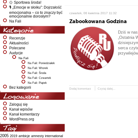
🥎 Sportowa środa!
🎙️ „Emocje w słoiku”: Dojrzałość
emocjonalna – co to znaczy być
czwartek, 06 kwietnia 2017 11:32
emocjonalnie dorosłym?
Zabookowana Godzina
Na Fali
Kategorie
Dziś w nas
„Ostatnia 
Recenzje
dzisiejszym
Aktualności
serca czyt
Polecane
przywilejó
Audycje
Na Fali
Na Fali: Poniedziałek
Na Fali: Wtorek
Na Fali: Środa
Na Fali: Czwartek
Na Fali: Piątek
Bez kategorii
Dodaj komentarz
Czytaj dalej...
Logowanie
Zaloguj się
Kanał wpisów
Kanał komentarzy
WordPress.org
Tagi
2005
2019
ambicje
amnesty international