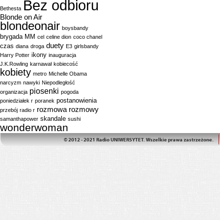
Bez odbioru
Bethesta
Blonde on Air
blondeonair
boysbandy
brygada MM
cel
celine dion
coco chanel
duety
czas
diana
droga
E3
girlsbandy
ikony
Harry Potter
inauguracja
J.K.Rowling
karnawał
kobiecość
kobiety
metro
Michelle Obama
narcyzm
nawyki
Niepodległość
piosenki
organizacja
pogoda
postanowienia
poniedziałek r
poranek
rozmowa
rozmowy
przebój
radio r
skandale
samanthapower
sushi
wonderwoman
© 2012 - 2021 Radio UNIWERSYTET. Wszelkie prawa zastrzeżone.