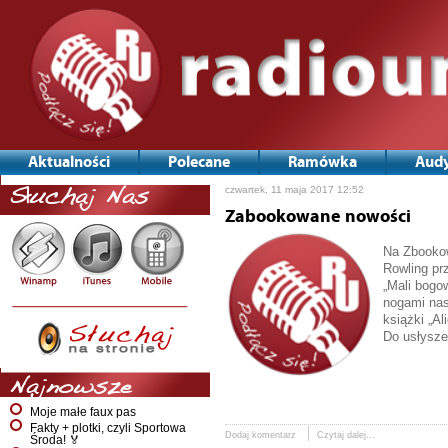
Aktualności
Polecane
Ramówka
Audy
czwartek, 11 maja 2017 12:52
Słuchaj Nas
Zabookowane nowości
Na Zbookow
Rowling pr
„Mali bogo
nogami nas
książki „Al
Do usłysze
Najnowsze
Moje małe faux pas
Fakty + plotki, czyli Sportowa
Dodaj komentarz
Czytaj dalej...
Środa! 🏅