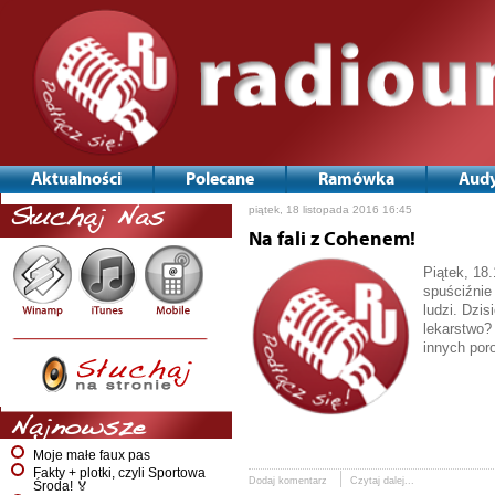
Aktualności
Polecane
Ramówka
Audy
piątek, 18 listopada 2016 16:45
Słuchaj Nas
Na fali z Cohenem!
Piątek, 18
spuściźnie 
ludzi. Dzis
lekarstwo? 
innych por
Najnowsze
Moje małe faux pas
Fakty + plotki, czyli Sportowa
Dodaj komentarz
Czytaj dalej...
Środa! 🏅