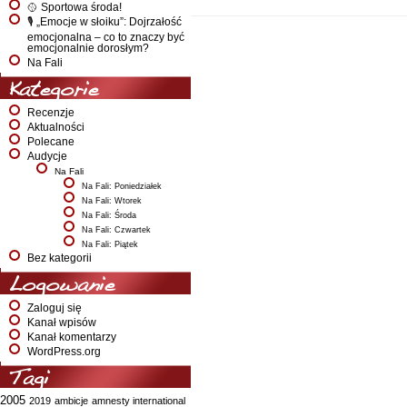
🥎 Sportowa środa!
🎙️ „Emocje w słoiku”: Dojrzałość
emocjonalna – co to znaczy być
emocjonalnie dorosłym?
Na Fali
Kategorie
Recenzje
Aktualności
Polecane
Audycje
Na Fali
Na Fali: Poniedziałek
Na Fali: Wtorek
Na Fali: Środa
Na Fali: Czwartek
Na Fali: Piątek
Bez kategorii
Logowanie
Zaloguj się
Kanał wpisów
Kanał komentarzy
WordPress.org
Tagi
2005
2019
ambicje
amnesty international