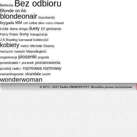
Bez odbioru
Bethesta
Blonde on Air
blondeonair
boysbandy
brygada MM
cel
celine dion
coco chanel
duety
czas
diana
droga
E3
girlsbandy
ikony
Harry Potter
inauguracja
J.K.Rowling
karnawał
kobiecość
kobiety
metro
Michelle Obama
narcyzm
nawyki
Niepodległość
piosenki
organizacja
pogoda
postanowienia
poniedziałek r
poranek
rozmowa
rozmowy
przebój
radio r
skandale
samanthapower
sushi
wonderwoman
© 2012 - 2021 Radio UNIWERSYTET. Wszelkie prawa zastrzeżone.