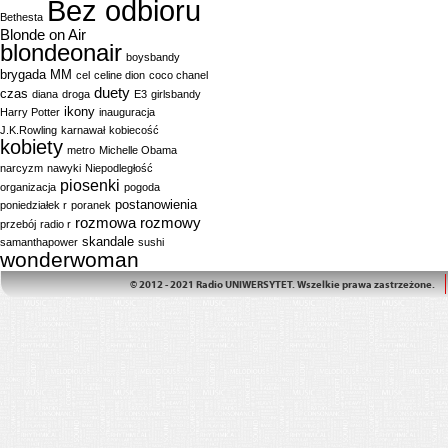
Bez odbioru
Bethesta
Blonde on Air
blondeonair
boysbandy
brygada MM
cel
celine dion
coco chanel
duety
czas
diana
droga
E3
girlsbandy
ikony
Harry Potter
inauguracja
J.K.Rowling
karnawał
kobiecość
kobiety
metro
Michelle Obama
narcyzm
nawyki
Niepodległość
piosenki
organizacja
pogoda
postanowienia
poniedziałek r
poranek
rozmowa
rozmowy
przebój
radio r
skandale
samanthapower
sushi
wonderwoman
© 2012 - 2021 Radio UNIWERSYTET. Wszelkie prawa zastrzeżone.