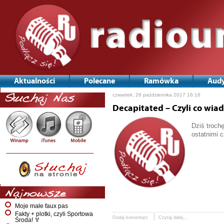
Aktualności
Polecane
Ramówka
Audy
czwartek, 26 października 2017 16:16
Słuchaj Nas
Decapitated – Czyli co wia
Dziś troch
ostatnimi c
Najnowsze
Moje małe faux pas
Fakty + plotki, czyli Sportowa
Dodaj komentarz
Czytaj dalej...
Środa! 🏅