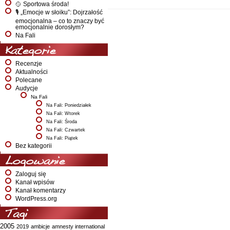
🥎 Sportowa środa!
🎙️ „Emocje w słoiku”: Dojrzałość
emocjonalna – co to znaczy być
emocjonalnie dorosłym?
Na Fali
Kategorie
Recenzje
Aktualności
Polecane
Audycje
Na Fali
Na Fali: Poniedziałek
Na Fali: Wtorek
Na Fali: Środa
Na Fali: Czwartek
Na Fali: Piątek
Bez kategorii
Logowanie
Zaloguj się
Kanał wpisów
Kanał komentarzy
WordPress.org
Tagi
2005
2019
ambicje
amnesty international