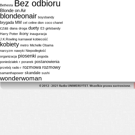
Bez odbioru
Bethesta
Blonde on Air
blondeonair
boysbandy
brygada MM
cel
celine dion
coco chanel
duety
czas
diana
droga
E3
girlsbandy
ikony
Harry Potter
inauguracja
J.K.Rowling
karnawał
kobiecość
kobiety
metro
Michelle Obama
narcyzm
nawyki
Niepodległość
piosenki
organizacja
pogoda
postanowienia
poniedziałek r
poranek
rozmowa
rozmowy
przebój
radio r
skandale
samanthapower
sushi
wonderwoman
© 2012 - 2021 Radio UNIWERSYTET. Wszelkie prawa zastrzeżone.