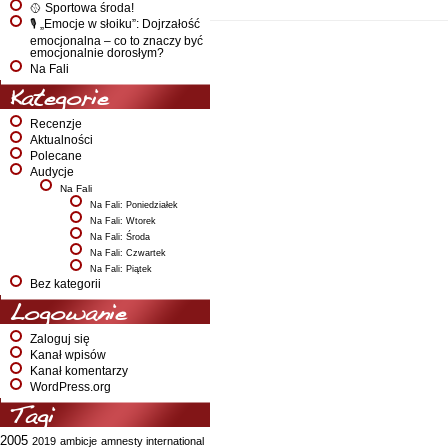
🥎 Sportowa środa!
🎙️ „Emocje w słoiku”: Dojrzałość
emocjonalna – co to znaczy być
emocjonalnie dorosłym?
Na Fali
Kategorie
Recenzje
Aktualności
Polecane
Audycje
Na Fali
Na Fali: Poniedziałek
Na Fali: Wtorek
Na Fali: Środa
Na Fali: Czwartek
Na Fali: Piątek
Bez kategorii
Logowanie
Zaloguj się
Kanał wpisów
Kanał komentarzy
WordPress.org
Tagi
2005
2019
ambicje
amnesty international