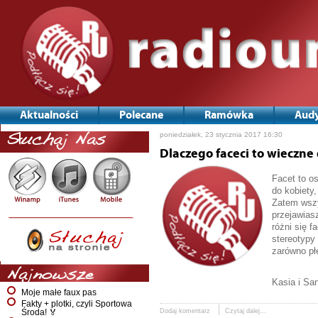
Aktualności
Polecane
Ramówka
Audy
poniedziałek, 23 stycznia 2017 16:30
Słuchaj Nas
Dlaczego faceci to wieczne 
Facet to o
do kobiety
Zatem wszy
przejawias
różni się f
stereotypy
zarówno pł
Najnowsze
Kasia i Sa
Moje małe faux pas
Fakty + plotki, czyli Sportowa
Dodaj komentarz
Czytaj dalej...
Środa! 🏅