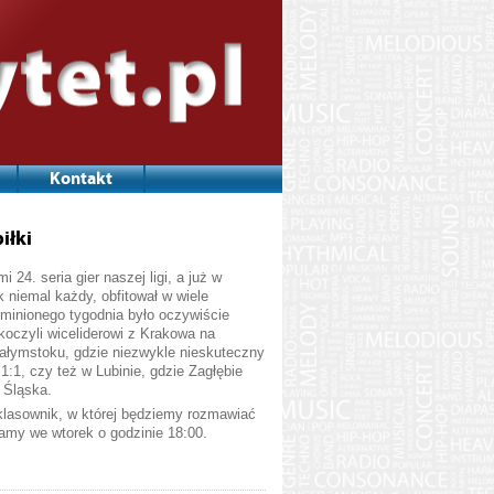
Kontakt
iłki
24. seria gier naszej ligi, a już w
k niemal każdy, obfitował w wiele
minionego tygodnia było oczywiście
skoczyli wiceliderowi z Krakowa na
iałymstoku, gdzie niezwykle nieskuteczny
1:1, czy też w Lubinie, gdzie Zagłębie
 Śląska.
klasownik, w której będziemy rozmawiać
zamy we wtorek o godzinie 18:00.