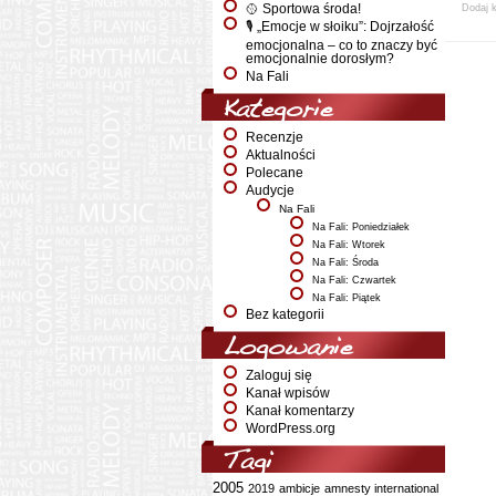
🥎 Sportowa środa!
Dodaj 
🎙️ „Emocje w słoiku”: Dojrzałość
emocjonalna – co to znaczy być
emocjonalnie dorosłym?
Na Fali
Kategorie
Recenzje
Aktualności
Polecane
Audycje
Na Fali
Na Fali: Poniedziałek
Na Fali: Wtorek
Na Fali: Środa
Na Fali: Czwartek
Na Fali: Piątek
Bez kategorii
Logowanie
Zaloguj się
Kanał wpisów
Kanał komentarzy
WordPress.org
Tagi
2005
2019
ambicje
amnesty international