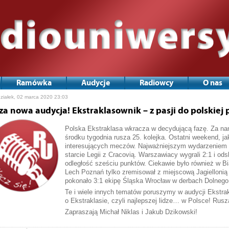
Ramówka
Audycje
Radiowcy
O nas
ziałek, 02 marca 2020 23:03
za nowa audycja! Ekstraklasownik – z pasji do polskiej p
Polska Ekstraklasa wkracza w decydującą fazę. Za nami 
środku tygodnia rusza 25. kolejka. Ostatni weekend, ja
interesujących meczów. Najważniejszym wydarzeniem 
starcie Legii z Cracovią. Warszawiacy wygrali 2:1 i od
odległość sześciu punktów. Ciekawie było również w B
Lech Poznań tylko zremisował z miejscową Jagiellonią 
pokonało 3:1 ekipę Śląska Wrocław w derbach Dolnego
Te i wiele innych tematów poruszymy w audycji Ekstra
o Ekstraklasie, czyli najlepszej lidze… w Polsce! Rus
Zapraszają Michał Niklas i Jakub Dzikowski!