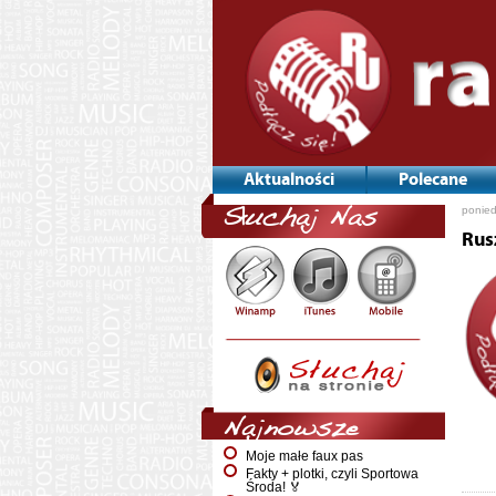
Aktualności
Polecane
ponied
Słuchaj Nas
Rus
Najnowsze
Moje małe faux pas
Fakty + plotki, czyli Sportowa
Środa! 🏅