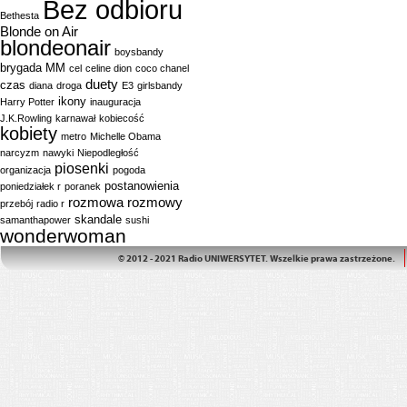
Bez odbioru
Bethesta
Blonde on Air
blondeonair
boysbandy
brygada MM
cel
celine dion
coco chanel
duety
czas
diana
droga
E3
girlsbandy
ikony
Harry Potter
inauguracja
J.K.Rowling
karnawał
kobiecość
kobiety
metro
Michelle Obama
narcyzm
nawyki
Niepodległość
piosenki
organizacja
pogoda
postanowienia
poniedziałek r
poranek
rozmowa
rozmowy
przebój
radio r
skandale
samanthapower
sushi
wonderwoman
© 2012 - 2021 Radio UNIWERSYTET. Wszelkie prawa zastrzeżone.