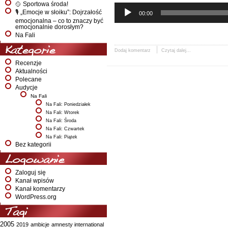
🥎 Sportowa środa!
🎙️ „Emocje w słoiku”: Dojrzałość
00:00
emocjonalna – co to znaczy być
emocjonalnie dorosłym?
Na Fali
Kategorie
Dodaj komentarz
Czytaj dalej...
Recenzje
Aktualności
Polecane
Audycje
Na Fali
Na Fali: Poniedziałek
Na Fali: Wtorek
Na Fali: Środa
Na Fali: Czwartek
Na Fali: Piątek
Bez kategorii
Logowanie
Zaloguj się
Kanał wpisów
Kanał komentarzy
WordPress.org
Tagi
2005
2019
ambicje
amnesty international