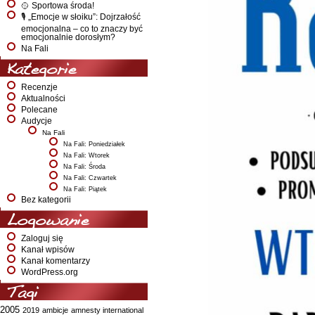
🥎 Sportowa środa!
🎙️ „Emocje w słoiku”: Dojrzałość
emocjonalna – co to znaczy być
emocjonalnie dorosłym?
Na Fali
Kategorie
Recenzje
Aktualności
Polecane
Audycje
Na Fali
Na Fali: Poniedziałek
Na Fali: Wtorek
Na Fali: Środa
Na Fali: Czwartek
Na Fali: Piątek
Bez kategorii
Logowanie
Zaloguj się
Kanał wpisów
Kanał komentarzy
WordPress.org
Tagi
2005
2019
ambicje
amnesty international