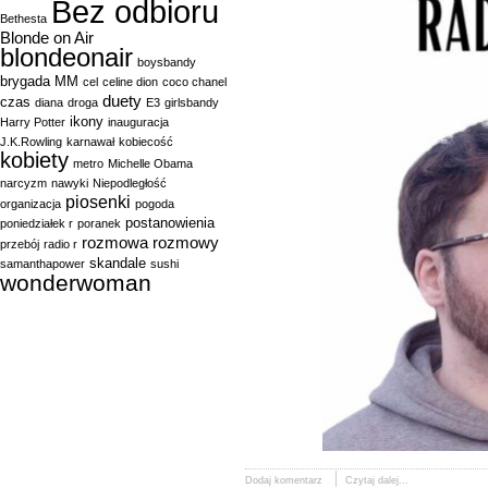
Bez odbioru
Bethesta
Blonde on Air
blondeonair
boysbandy
brygada MM
cel
celine dion
coco chanel
duety
czas
diana
droga
E3
girlsbandy
ikony
Harry Potter
inauguracja
J.K.Rowling
karnawał
kobiecość
kobiety
metro
Michelle Obama
narcyzm
nawyki
Niepodległość
piosenki
organizacja
pogoda
postanowienia
poniedziałek r
poranek
rozmowa
rozmowy
przebój
radio r
skandale
samanthapower
sushi
wonderwoman
Dodaj komentarz
Czytaj dalej...