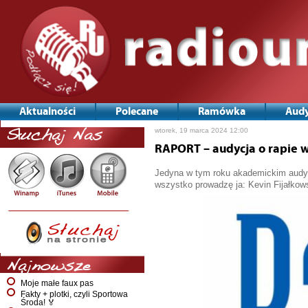
Aktualności
Polecane
Ramówka
Audy
wtorek, 19 marca 2024 12:00
Słuchaj Nas
RAPORT – audycja o rapie 
Jedyna w tym roku akademickim audycj
wszystko prowadzę ja: Kevin Fijałkow
Najnowsze
Moje małe faux pas
Fakty + plotki, czyli Sportowa
Środa! 🏅