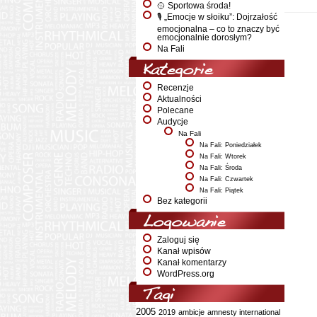
🥎 Sportowa środa!
🎙️ „Emocje w słoiku”: Dojrzałość
emocjonalna – co to znaczy być
emocjonalnie dorosłym?
Na Fali
Kategorie
Recenzje
Aktualności
Polecane
Audycje
Na Fali
Na Fali: Poniedziałek
Na Fali: Wtorek
Na Fali: Środa
Na Fali: Czwartek
Na Fali: Piątek
Bez kategorii
Logowanie
Zaloguj się
Kanał wpisów
Kanał komentarzy
WordPress.org
Tagi
2005
2019
ambicje
amnesty international