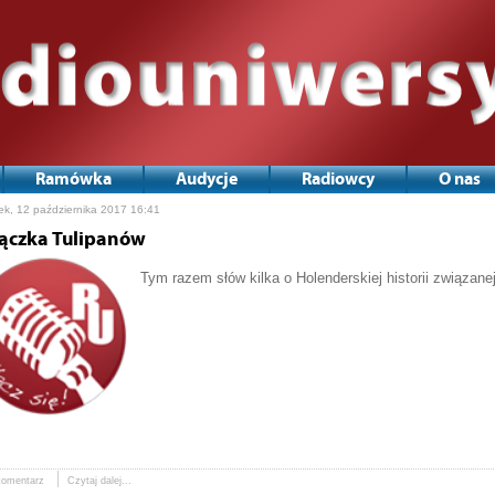
Ramówka
Audycje
Radiowcy
O nas
ek, 12 października 2017 16:41
ączka Tulipanów
Tym razem słów kilka o Holenderskiej historii związane
komentarz
Czytaj dalej...