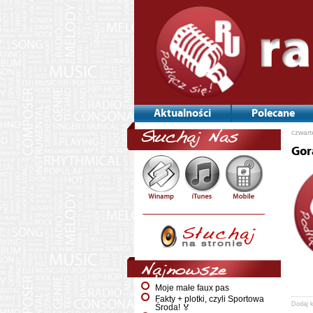
Aktualności
Polecane
czwart
Słuchaj Nas
Gor
Najnowsze
Moje małe faux pas
Fakty + plotki, czyli Sportowa
Dodaj 
Środa! 🏅