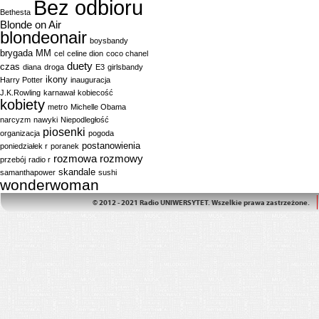
Bez odbioru
Bethesta
Blonde on Air
blondeonair
boysbandy
brygada MM
cel
celine dion
coco chanel
duety
czas
diana
droga
E3
girlsbandy
ikony
Harry Potter
inauguracja
J.K.Rowling
karnawał
kobiecość
kobiety
metro
Michelle Obama
narcyzm
nawyki
Niepodległość
piosenki
organizacja
pogoda
postanowienia
poniedziałek r
poranek
rozmowa
rozmowy
przebój
radio r
skandale
samanthapower
sushi
wonderwoman
© 2012 - 2021 Radio UNIWERSYTET. Wszelkie prawa zastrzeżone.