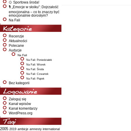
🥎 Sportowa środa!
🎙️ „Emocje w słoiku”: Dojrzałość
emocjonalna – co to znaczy być
emocjonalnie dorosłym?
Na Fali
Kategorie
Recenzje
Aktualności
Polecane
Audycje
Na Fali
Na Fali: Poniedziałek
Na Fali: Wtorek
Na Fali: Środa
Na Fali: Czwartek
Na Fali: Piątek
Bez kategorii
Logowanie
Zaloguj się
Kanał wpisów
Kanał komentarzy
WordPress.org
Tagi
2005
2019
ambicje
amnesty international