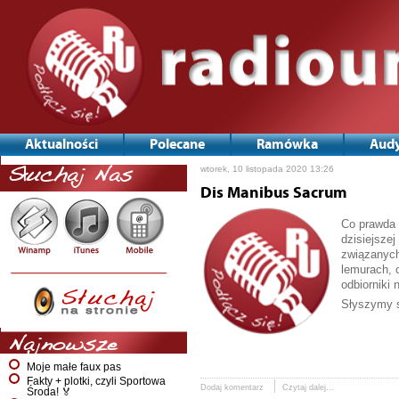
Aktualności
Polecane
Ramówka
Audy
wtorek, 10 listopada 2020 13:26
Słuchaj Nas
Dis Manibus Sacrum
Co prawda 
dzisiejsze
związanych
lemurach, o
odbiorniki 
Słyszymy 
Najnowsze
Moje małe faux pas
Fakty + plotki, czyli Sportowa
Dodaj komentarz
Czytaj dalej...
Środa! 🏅