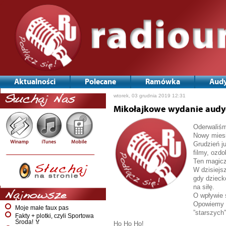
Aktualności
Polecane
Ramówka
Audy
wtorek, 03 grudnia 2019 12:31
Słuchaj Nas
Mikołajkowe wydanie audyc
Oderwaliśm
Nowy miesi
Grudzień j
filmy, ozdo
Ten magiczn
W dzisiejs
gdy dzieck
na siłę.
Najnowsze
O wpływie 
Opowiemy r
Moje małe faux pas
”starszych
Fakty + plotki, czyli Sportowa
Środa! 🏅
Ho Ho Ho!