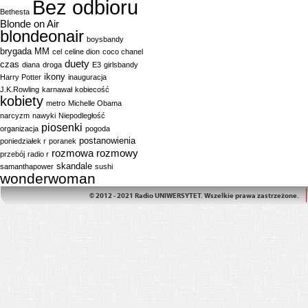
Bez odbioru
Bethesta
Blonde on Air
blondeonair
boysbandy
brygada MM
cel
celine dion
coco chanel
duety
czas
diana
droga
E3
girlsbandy
ikony
Harry Potter
inauguracja
J.K.Rowling
karnawał
kobiecość
kobiety
metro
Michelle Obama
narcyzm
nawyki
Niepodległość
piosenki
organizacja
pogoda
postanowienia
poniedziałek r
poranek
rozmowa
rozmowy
przebój
radio r
skandale
samanthapower
sushi
wonderwoman
© 2012 - 2021 Radio UNIWERSYTET. Wszelkie prawa zastrzeżone.