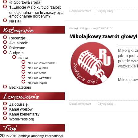
🥎 Sportowa środa!
🎙️ „Emocje w słoiku”: Dojrzałość
Dodaj komentarz
Czytaj dalej...
emocjonalna – co to znaczy być
emocjonalnie dorosłym?
Na Fali
wtorek, 06 grudnia 2016 12:30
Kategorie
Mikołajkowy zawrót głowy!
Recenzje
Aktualności
Polecane
Mikołajki 
Audycje
jak to jes
Na Fali
przede wsz
Na Fali: Poniedziałek
wszystkie 
Na Fali: Wtorek
Na Fali: Środa
Na Fali: Czwartek
Mikołajkow
Na Fali: Piątek
Bez kategorii
Logowanie
Dodaj komentarz
Czytaj dalej...
Zaloguj się
Kanał wpisów
Kanał komentarzy
WordPress.org
Tagi
2005
2019
ambicje
amnesty international