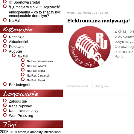
🥎 Sportowa środa!
🎙️ „Emocje w słoiku”: Dojrzałość
emocjonalna – co to znaczy być
wtorek, 21 marca 2017 16:30
emocjonalnie dorosłym?
Elektroniczna motywacja!
Na Fali
Kategorie
Z okazji p
o wykonawc
Recenzje
optymistyc
Aktualności
Oprócz teg
Polecane
elektronic
Audycje
Paula
Na Fali
Na Fali: Poniedziałek
Na Fali: Wtorek
Na Fali: Środa
Na Fali: Czwartek
Na Fali: Piątek
Bez kategorii
Dodaj komentarz
Czytaj dalej...
Logowanie
Zaloguj się
Kanał wpisów
Kanał komentarzy
WordPress.org
Tagi
2005
2019
ambicje
amnesty international