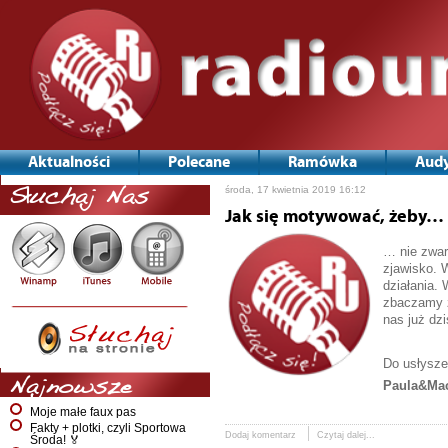
Aktualności
Polecane
Ramówka
Audy
środa, 17 kwietnia 2019 16:12
Słuchaj Nas
Jak się motywować, żeby…
… nie zwar
zjawisko. 
działania.
zbaczamy z
nas już dzi
Do usłysze
Najnowsze
Paula&Mac
Moje małe faux pas
Fakty + plotki, czyli Sportowa
Dodaj komentarz
Czytaj dalej...
Środa! 🏅