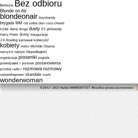
Bez odbioru
Bethesta
Blonde on Air
blondeonair
boysbandy
brygada MM
cel
celine dion
coco chanel
duety
czas
diana
droga
E3
girlsbandy
ikony
Harry Potter
inauguracja
J.K.Rowling
karnawał
kobiecość
kobiety
metro
Michelle Obama
narcyzm
nawyki
Niepodległość
piosenki
organizacja
pogoda
postanowienia
poniedziałek r
poranek
rozmowa
rozmowy
przebój
radio r
skandale
samanthapower
sushi
wonderwoman
© 2012 - 2021 Radio UNIWERSYTET. Wszelkie prawa zastrzeżone.