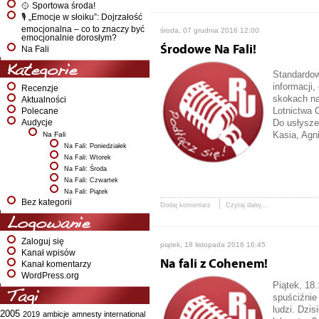
🥎 Sportowa środa!
🎙️ „Emocje w słoiku”: Dojrzałość
emocjonalna – co to znaczy być
środa, 07 grudnia 2016 12:00
emocjonalnie dorosłym?
Środowe Na Fali!
Na Fali
Kategorie
Standardow
informacji
Recenzje
skokach na
Aktualności
Lotnictwa 
Polecane
Do usłysze
Audycje
Kasia, Agn
Na Fali
Na Fali: Poniedziałek
Na Fali: Wtorek
Na Fali: Środa
Na Fali: Czwartek
Na Fali: Piątek
Bez kategorii
Dodaj komentarz
Czytaj dalej...
Logowanie
Zaloguj się
piątek, 18 listopada 2016 16:45
Kanał wpisów
Na fali z Cohenem!
Kanał komentarzy
WordPress.org
Piątek, 18
Tagi
spuściźnie 
ludzi. Dzis
2005
2019
ambicje
amnesty international