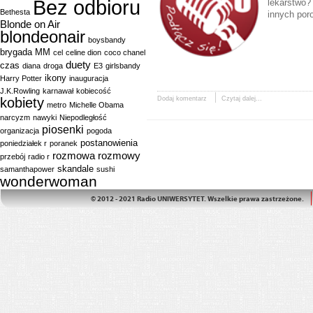
Bez odbioru
lekarstwo? 
Bethesta
innych por
Blonde on Air
blondeonair
boysbandy
brygada MM
cel
celine dion
coco chanel
duety
czas
diana
droga
E3
girlsbandy
ikony
Harry Potter
inauguracja
J.K.Rowling
karnawał
kobiecość
kobiety
Dodaj komentarz
Czytaj dalej...
metro
Michelle Obama
narcyzm
nawyki
Niepodległość
piosenki
organizacja
pogoda
postanowienia
poniedziałek r
poranek
rozmowa
rozmowy
przebój
radio r
skandale
samanthapower
sushi
wonderwoman
© 2012 - 2021 Radio UNIWERSYTET. Wszelkie prawa zastrzeżone.