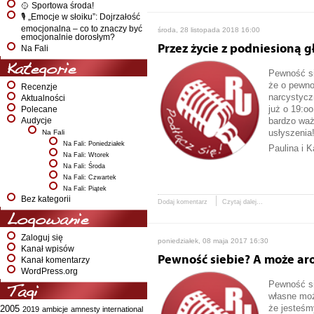
🥎 Sportowa środa!
🎙️ „Emocje w słoiku”: Dojrzałość
emocjonalna – co to znaczy być
środa, 28 listopada 2018 16:00
emocjonalnie dorosłym?
Przez życie z podniesioną g
Na Fali
Kategorie
Pewność si
że o pewno
Recenzje
narcystycz
Aktualności
już o 19:o
Polecane
bardzo waż
Audycje
usłyszenia
Na Fali
Na Fali: Poniedziałek
Paulina i 
Na Fali: Wtorek
Na Fali: Środa
Na Fali: Czwartek
Na Fali: Piątek
Bez kategorii
Dodaj komentarz
Czytaj dalej...
Logowanie
Zaloguj się
poniedziałek, 08 maja 2017 16:30
Kanał wpisów
Pewność siebie? A może ar
Kanał komentarzy
WordPress.org
Pewność si
Tagi
własne moż
że jesteśm
2005
2019
ambicje
amnesty international