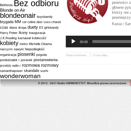
Bez odbioru
pewności s
Bethesta
główne pyt
Blonde on Air
którzy nie
blondeonair
boysbandy
pewniejszy
brygada MM
cel
celine dion
coco chanel
Kasia i Sa
duety
czas
diana
droga
E3
girlsbandy
Odtwarzac
ikony
Harry Potter
inauguracja
plików
J.K.Rowling
karnawał
kobiecość
dźwiękowy
kobiety
00:00
metro
Michelle Obama
narcyzm
nawyki
Niepodległość
piosenki
organizacja
pogoda
Dodaj komentarz
Czytaj dalej...
postanowienia
poniedziałek r
poranek
rozmowa
rozmowy
przebój
radio r
skandale
samanthapower
sushi
wonderwoman
© 2012 - 2021 Radio UNIWERSYTET. Wszelkie prawa zastrzeżone.