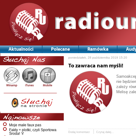
Aktualności
Polecane
Ramówka
Audy
poniedziałek, 28 października 2019 15:20
Słuchaj Nas
To zawraca nam myśli!
Samoakcept
nie będzie
zależy rów
Melisę zal
Najnowsze
Moje małe faux pas
Fakty + plotki, czyli Sportowa
Dodaj komentarz
Czytaj dalej...
Środa! 🏅