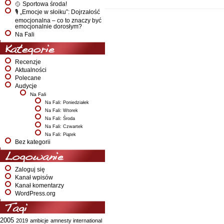
🥎 Sportowa środa!
🎙️ „Emocje w słoiku”: Dojrzałość
emocjonalna – co to znaczy być
emocjonalnie dorosłym?
Na Fali
Kategorie
Recenzje
Aktualności
Polecane
Audycje
Na Fali
Na Fali: Poniedziałek
Na Fali: Wtorek
Na Fali: Środa
Na Fali: Czwartek
Na Fali: Piątek
Bez kategorii
Logowanie
Zaloguj się
Kanał wpisów
Kanał komentarzy
WordPress.org
Tagi
2005
2019
ambicje
amnesty international