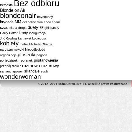
Bez odbioru
Bethesta
Blonde on Air
blondeonair
boysbandy
brygada MM
cel
celine dion
coco chanel
duety
czas
diana
droga
E3
girlsbandy
ikony
Harry Potter
inauguracja
J.K.Rowling
karnawał
kobiecość
kobiety
metro
Michelle Obama
narcyzm
nawyki
Niepodległość
piosenki
organizacja
pogoda
postanowienia
poniedziałek r
poranek
rozmowa
rozmowy
przebój
radio r
skandale
samanthapower
sushi
wonderwoman
© 2012 - 2021 Radio UNIWERSYTET. Wszelkie prawa zastrzeżone.