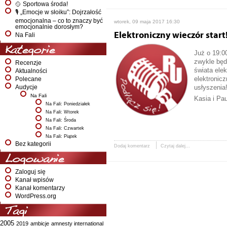
🥎 Sportowa środa!
🎙️ „Emocje w słoiku”: Dojrzałość
emocjonalna – co to znaczy być
wtorek, 09 maja 2017 16:30
emocjonalnie dorosłym?
Elektroniczny wieczór start
Na Fali
Kategorie
Już o 19:0
zwykle będ
Recenzje
świata ele
Aktualności
elektronic
Polecane
usłyszenia
Audycje
Na Fali
Kasia i Pa
Na Fali: Poniedziałek
Na Fali: Wtorek
Na Fali: Środa
Na Fali: Czwartek
Na Fali: Piątek
Bez kategorii
Dodaj komentarz
Czytaj dalej...
Logowanie
Zaloguj się
Kanał wpisów
Kanał komentarzy
WordPress.org
Tagi
2005
2019
ambicje
amnesty international