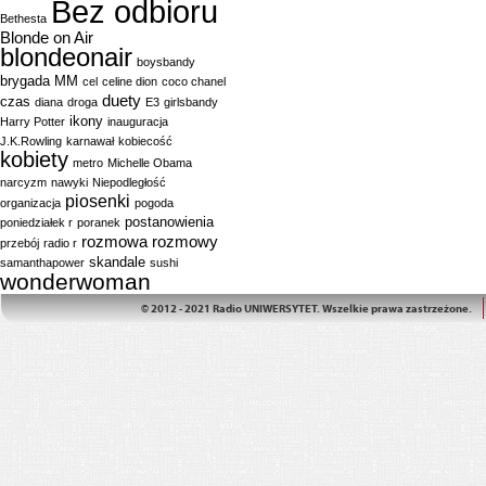
Bez odbioru
Bethesta
Blonde on Air
blondeonair
boysbandy
brygada MM
cel
celine dion
coco chanel
duety
czas
diana
droga
E3
girlsbandy
ikony
Harry Potter
inauguracja
J.K.Rowling
karnawał
kobiecość
kobiety
metro
Michelle Obama
narcyzm
nawyki
Niepodległość
piosenki
organizacja
pogoda
postanowienia
poniedziałek r
poranek
rozmowa
rozmowy
przebój
radio r
skandale
samanthapower
sushi
wonderwoman
© 2012 - 2021 Radio UNIWERSYTET. Wszelkie prawa zastrzeżone.