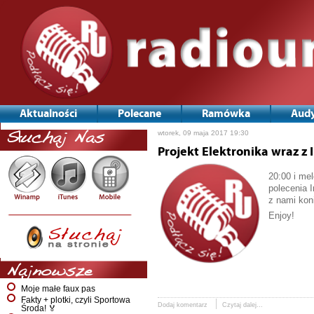
Aktualności
Polecane
Ramówka
Audy
wtorek, 09 maja 2017 19:30
Słuchaj Nas
Projekt Elektronika wraz z 
20:00 i me
polecenia 
z nami kon
Enjoy!
Najnowsze
Moje małe faux pas
Fakty + plotki, czyli Sportowa
Dodaj komentarz
Czytaj dalej...
Środa! 🏅