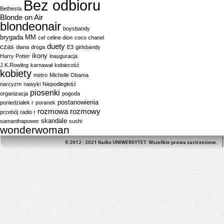
Bez odbioru
Bethesta
Blonde on Air
blondeonair
boysbandy
brygada MM
cel
celine dion
coco chanel
duety
czas
diana
droga
E3
girlsbandy
ikony
Harry Potter
inauguracja
J.K.Rowling
karnawał
kobiecość
kobiety
metro
Michelle Obama
narcyzm
nawyki
Niepodległość
piosenki
organizacja
pogoda
postanowienia
poniedziałek r
poranek
rozmowa
rozmowy
przebój
radio r
skandale
samanthapower
sushi
wonderwoman
© 2012 - 2021 Radio UNIWERSYTET. Wszelkie prawa zastrzeżone.