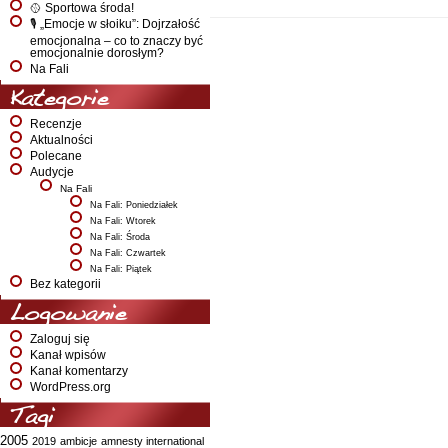
🥎 Sportowa środa!
🎙️ „Emocje w słoiku”: Dojrzałość
emocjonalna – co to znaczy być
emocjonalnie dorosłym?
Na Fali
Kategorie
Recenzje
Aktualności
Polecane
Audycje
Na Fali
Na Fali: Poniedziałek
Na Fali: Wtorek
Na Fali: Środa
Na Fali: Czwartek
Na Fali: Piątek
Bez kategorii
Logowanie
Zaloguj się
Kanał wpisów
Kanał komentarzy
WordPress.org
Tagi
2005
2019
ambicje
amnesty international