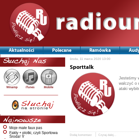
Aktualności
Polecane
Ramówka
Audy
środa, 11 marca 2020 13:00
Słuchaj Nas
Sporttalk
Jesteśmy w
walczyć o 
ataki wybi
Najnowsze
Moje małe faux pas
Fakty + plotki, czyli Sportowa
Dodaj komentarz
Czytaj dalej...
Środa! 🏅