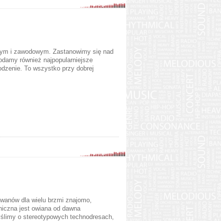
cznym i zawodowym. Zastanowimy się nad
Podamy również najpopularniejsze
odzenie. To wszystko przy dobrej
ywanów dla wielu brzmi znajomo,
oniczna jest owiana od dawna
limy o stereotypowych technodresach,