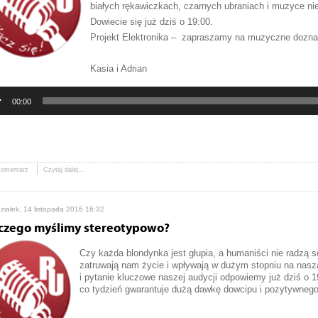
białych rękawiczkach, czarnych ubraniach i muzyce ni
Dowiecie się już dziś o 19:00.
Projekt Elektronika – zapraszamy na muzyczne dozna
Kasia i Adrian
Odtwarzacz
plików
00:00
dźwiękowych
00:00
komentarz
Czytaj dalej...
ziałek, 14 listopada 2016 16:32
czego myślimy stereotypowo?
Czy każda blondynka jest głupia, a humaniści nie radzą
zatruwają nam życie i wpływają w dużym stopniu na naszą
i pytanie kluczowe naszej audycji odpowiemy już dziś o 1
co tydzień gwarantuje dużą dawkę dowcipu i pozytywnego
Odtwarzacz
plików