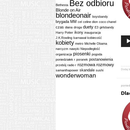
Bez odbioru
Bethesta
Blonde on Air
blondeonair
boysbandy
brygada MM
cel
celine dion
coco chanel
duety
czas
diana
droga
E3
girlsbandy
ikony
Harry Potter
inauguracja
J.K.Rowling
karnawał
kobiecość
kobiety
metro
Michelle Obama
narcyzm
nawyki
Niepodległość
piosenki
organizacja
pogoda
postanowienia
poniedziałek r
poranek
rozmowa
rozmowy
przebój
radio r
skandale
Dodaj 
samanthapower
sushi
wonderwoman
ponied
Dla