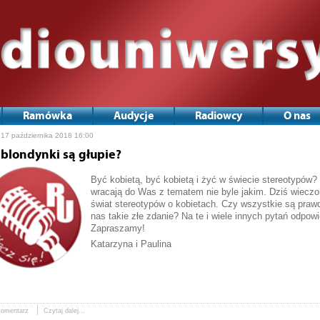
Ramówka
Audycje
Radiowcy
O nas
 17 października 2018 16:00
 blondynki są głupie?
Być kobietą, być kobietą i żyć w świecie stereotypów?
wracają do Was z tematem nie byle jakim. Dziś wiecz
świat stereotypów o kobietach. Czy wszystkie są pra
nas takie złe zdanie? Na te i wiele innych pytań odpowi
Zapraszamy!
Katarzyna i Paulina
komentarz
Czytaj dalej...