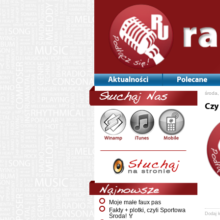
Aktualności
Polecane
środa,
Słuchaj Nas
Czy
Najnowsze
Moje małe faux pas
Fakty + plotki, czyli Sportowa
Dodaj 
Środa! 🏅