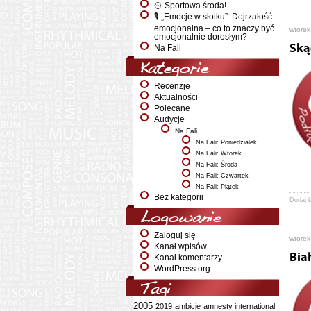
🥎 Sportowa środa!
🎙️ „Emocje w słoiku”: Dojrzałość
emocjonalna – co to znaczy być
wtorek
emocjonalnie dorosłym?
Ską
Na Fali
Kategorie
Recenzje
Aktualności
Polecane
Audycje
Na Fali
Na Fali: Poniedziałek
Na Fali: Wtorek
Na Fali: Środa
Na Fali: Czwartek
Na Fali: Piątek
Bez kategorii
Dodaj 
Logowanie
Zaloguj się
wtorek
Kanał wpisów
Bia
Kanał komentarzy
WordPress.org
Tagi
2005
2019
ambicje
amnesty international