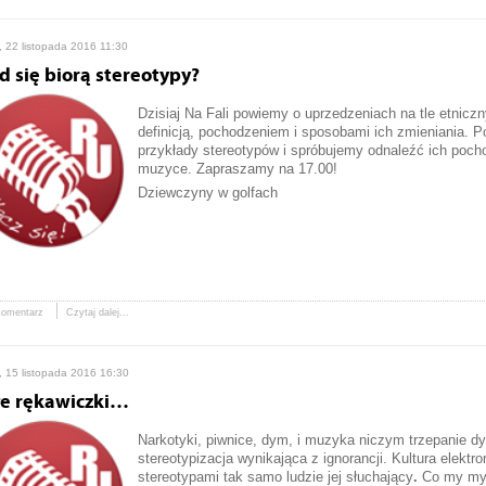
, 22 listopada 2016 11:30
d się biorą stereotypy?
Dzisiaj Na Fali powiemy o uprzedzeniach na tle etni
definicją, pochodzeniem i sposobami ich zmieniania. 
przykłady stereotypów i spróbujemy odnaleźć ich poch
muzyce. Zapraszamy na 17.00!
Dziewczyny w golfach
komentarz
Czytaj dalej...
, 15 listopada 2016 16:30
łe rękawiczki…
Narkotyki, piwnice, dym, i muzyka niczym trzepanie d
stereotypizacja wynikająca z ignorancji. Kultura elektr
stereotypami tak samo ludzie jej słuchający
.
Co my myś