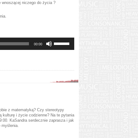
e wnoszącej niczego do życia ?
nia.
Używaj
00:00
strzałek
do
góry
oraz
do
dołu
aby
zwiększyć
lub
zmniejszyć
głośność.
 sobie z matematyką? Czy stereotypy
 kulturę i życie codzienne? Na te pytania
9:00. KaSandra serdecznie zaprasza i jak
 myślenia.