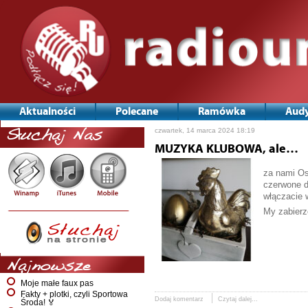
Aktualności
Polecane
Ramówka
Audy
czwartek, 14 marca 2024 18:19
Słuchaj Nas
MUZYKA KLUBOWA, ale…
za nami Os
czerwone d
włączacie 
My zabierz
Najnowsze
Moje małe faux pas
Fakty + plotki, czyli Sportowa
Dodaj komentarz
Czytaj dalej...
Środa! 🏅