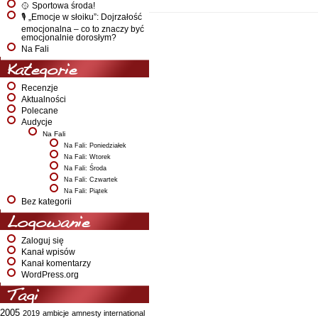
🥎 Sportowa środa!
🎙️ „Emocje w słoiku”: Dojrzałość
emocjonalna – co to znaczy być
emocjonalnie dorosłym?
Na Fali
Kategorie
Recenzje
Aktualności
Polecane
Audycje
Na Fali
Na Fali: Poniedziałek
Na Fali: Wtorek
Na Fali: Środa
Na Fali: Czwartek
Na Fali: Piątek
Bez kategorii
Logowanie
Zaloguj się
Kanał wpisów
Kanał komentarzy
WordPress.org
Tagi
2005
2019
ambicje
amnesty international