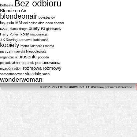
Bez odbioru
Bethesta
Blonde on Air
blondeonair
boysbandy
brygada MM
cel
celine dion
coco chanel
duety
czas
diana
droga
E3
girlsbandy
ikony
Harry Potter
inauguracja
J.K.Rowling
karnawał
kobiecość
kobiety
metro
Michelle Obama
narcyzm
nawyki
Niepodległość
piosenki
organizacja
pogoda
postanowienia
poniedziałek r
poranek
rozmowa
rozmowy
przebój
radio r
skandale
samanthapower
sushi
wonderwoman
© 2012 - 2021 Radio UNIWERSYTET. Wszelkie prawa zastrzeżone.